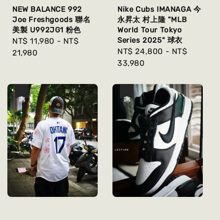
NEW BALANCE 992
Nike Cubs IMANAGA 今
Joe Freshgoods 聯名
永昇太 村上隆 "MLB
美製 U992JG1 粉色
World Tour Tokyo
Series 2025" 球衣
Regular
NT$ 11,980
-
NT$
Regular
NT$ 24,800
-
NT$
price
21,980
price
33,980
優惠
優惠