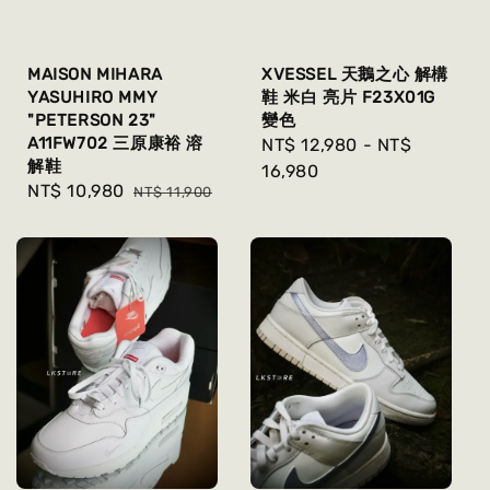
MAISON MIHARA
XVESSEL 天鵝之心 解構
YASUHIRO MMY
鞋 米白 亮片 F23X01G
"PETERSON 23"
變色
A11FW702 三原康裕 溶
Regular
NT$ 12,980
-
NT$
解鞋
price
16,980
Sale
NT$ 10,980
Regular
NT$ 11,900
price
price