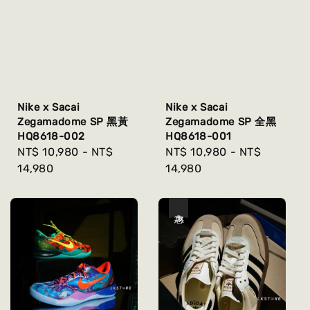
Nike x Sacai
Nike x Sacai
Zegamadome SP 黑黃
Zegamadome SP 全黑
HQ8618-002
HQ8618-001
Regular
NT$ 10,980
-
NT$
Regular
NT$ 10,980
-
NT$
price
14,980
price
14,980
優惠