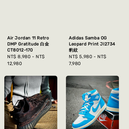
Air Jordan 11 Retro
Adidas Samba OG
DMP Gratitude 白金
Leopard Print JI2734
CT8012-170
豹紋
Regular
NT$ 8,980
-
NT$
Regular
NT$ 5,980
-
NT$
price
12,980
price
7,980