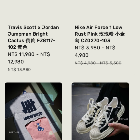
Travis Scott x Jordan
Nike Air Force 1 Low
Jumpman Bright
Rust Pink 玫瑰粉 小金
Cactus 倒鉤 FZ8117-
勾 CZ0270-103
102 黃色
Sale
NT$ 3,980
-
NT$
Sale
NT$ 11,980
-
NT$
price
4,980
price
12,980
Regular
NT$ 4,980
-
NT$ 5,500
Regular
NT$ 13,980
price
price