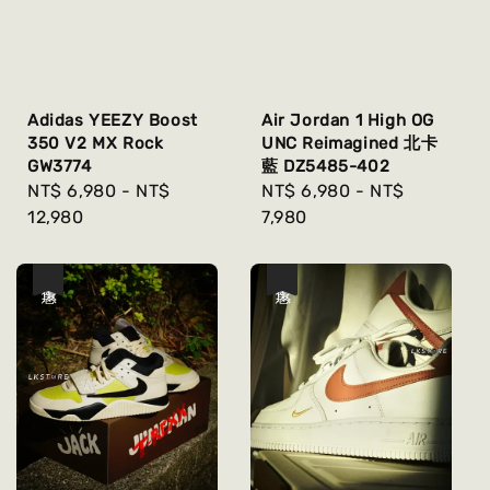
Adidas YEEZY Boost
Air Jordan 1 High OG
350 V2 MX Rock
UNC Reimagined 北卡
GW3774
藍 DZ5485-402
Regular
NT$ 6,980
-
NT$
Regular
NT$ 6,980
-
NT$
price
12,980
price
7,980
優惠
優惠