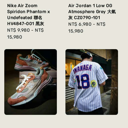
Nike Air Zoom
Air Jordan 1 Low OG
Spiridon Phantom x
Atmosphere Grey 大氣
Undefeated 聯名
灰 CZ0790-101
HV4847-001 黑灰
Regular
NT$ 6,980
-
NT$
Regular
NT$ 9,980
-
NT$
price
15,980
price
15,980