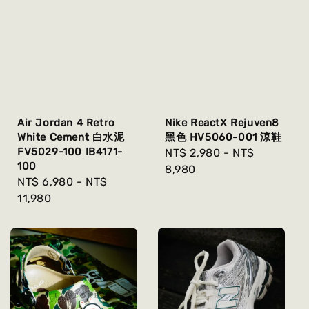
Air Jordan 4 Retro
Nike ReactX Rejuven8
White Cement 白水泥
黑色 HV5060-001 涼鞋
FV5029-100 IB4171-
Regular
NT$ 2,980
-
NT$
100
price
8,980
Regular
NT$ 6,980
-
NT$
price
11,980