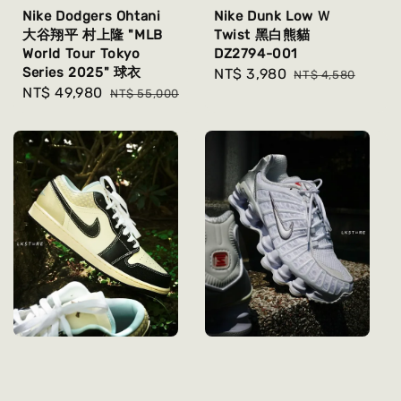
Nike Dodgers Ohtani
Nike Dunk Low Ｗ
大谷翔平 村上隆 "MLB
Twist 黑白熊貓
World Tour Tokyo
DZ2794-001
Series 2025" 球衣
Sale
NT$ 3,980
Regular
NT$ 4,580
Sale
NT$ 49,980
Regular
NT$ 55,000
price
price
price
price