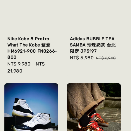
Nike Kobe 8 Protro
Adidas BUBBLE TEA
What The Kobe 鴛鴦
SAMBA 珍珠奶茶 台北
HM6921-900 FN0266-
限定 JP5197
800
Sale
NT$ 5,980
Regular
NT$ 6,980
Regular
NT$ 9,980
-
NT$
price
price
price
21,980