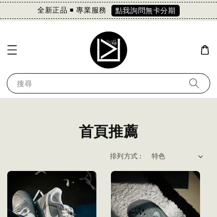
全新正品 ◾️ 專業服務
點我詢問無卡分期
搜尋
首頁推薦
排列方式 :