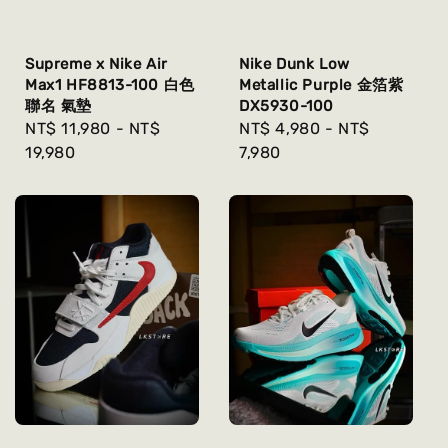
Supreme x Nike Air
Nike Dunk Low
Max1 HF8813-100 白色
Metallic Purple 金箔紫
聯名 氣墊
DX5930-100
Regular
NT$ 11,980
-
NT$
Regular
NT$ 4,980
-
NT$
price
19,980
price
7,980