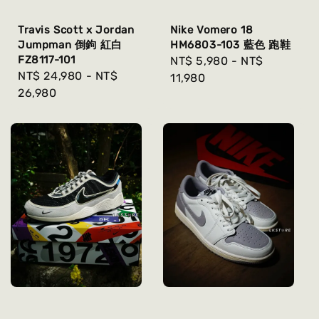
Travis Scott x Jordan
Nike Vomero 18
Jumpman 倒鉤 紅白
HM6803-103 藍色 跑鞋
FZ8117-101
Regular
NT$ 5,980
-
NT$
Regular
NT$ 24,980
-
NT$
price
11,980
price
26,980