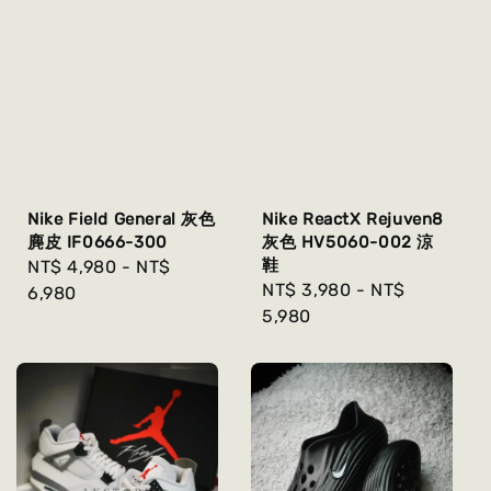
Nike Field General 灰色
Nike ReactX Rejuven8
麂皮 IF0666-300
灰色 HV5060-002 涼
鞋
Regular
NT$ 4,980
-
NT$
Regular
NT$ 3,980
-
NT$
price
6,980
price
5,980