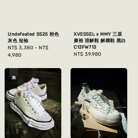
Undefeated SS25 粉色
XVESSEL x MMY 三原
灰色 短袖
康裕 溶解鞋 解構鞋 黑白
C13FW713
Regular
NT$ 3,380
-
NT$
Regular
NT$ 39,980
price
4,980
price
優惠