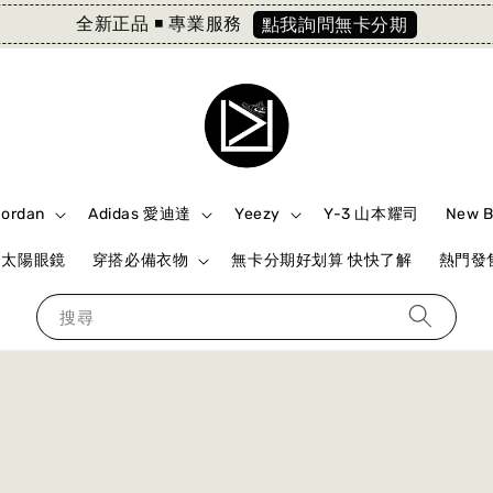
全新正品 ◾️ 專業服務
點我詢問無卡分期
Jordan
Adidas 愛迪達
Yeezy
Y-3 山本耀司
New 
ki 太陽眼鏡
穿搭必備衣物
無卡分期好划算 快快了解
熱門發售
搜尋