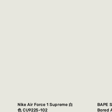
Nike Air Force 1 Supreme 白
BAPE 
色 CU9225-102
Bored 