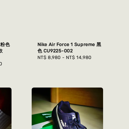
 1 粉色
Nike Air Force 1 Supreme 黑
款
色 CU9225-002
Regular
NT$ 8,980
-
NT$ 14,980
0
price