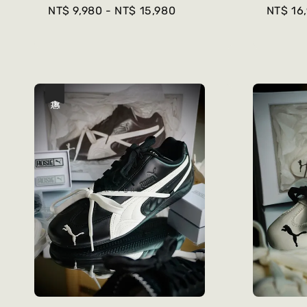
Regular
NT$ 9,980
-
NT$ 15,980
Regula
NT$ 16
price
price
優惠