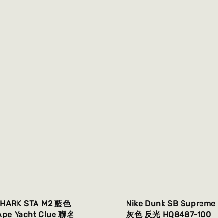
SHARK STA M2 藍色
Nike Dunk SB Suprem
Ape Yacht Clue 聯名
灰色 反光 HQ8487-100