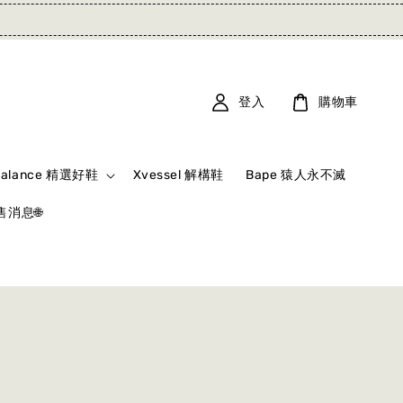
登入
購物車
Balance 精選好鞋
Xvessel 解構鞋
Bape 猿人永不滅
消息🌐