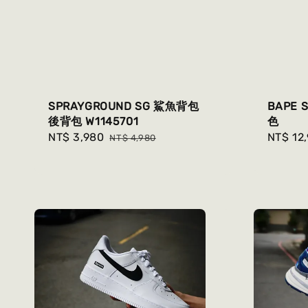
SPRAYGROUND SG 鯊魚背包
BAPE 
後背包 W1145701
色
Sale
NT$ 3,980
Regular
Regula
NT$ 12
NT$ 4,980
price
price
price