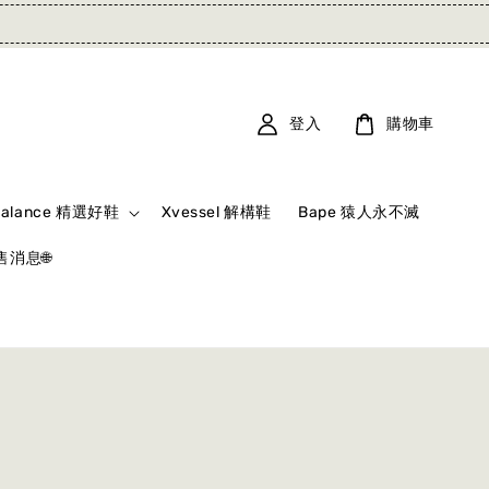
登入
購物車
Balance 精選好鞋
Xvessel 解構鞋
Bape 猿人永不滅
消息🌐