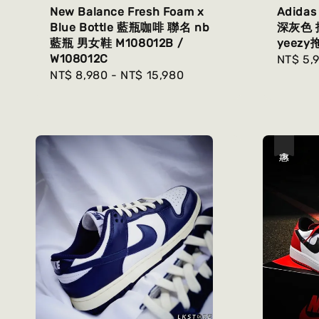
New Balance Fresh Foam x
Adidas 
Blue Bottle 藍瓶咖啡 聯名 nb
深灰色 拖
藍瓶 男女鞋 M108012B /
yeezy
W108012C
Regula
NT$ 5,
Regular
NT$ 8,980
-
NT$ 15,980
price
price
優惠