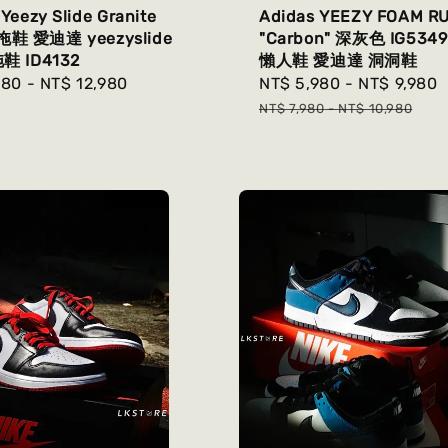
Yeezy Slide Granite
Adidas YEEZY FOAM R
鞋 愛迪達 yeezyslide
"Carbon" 深灰色 IG534
拖鞋 ID4132
懶人鞋 愛迪達 洞洞鞋
r
980
-
NT$ 12,980
Sale
NT$ 5,980
-
NT$ 9,980
price
NT$ 7,980
-
NT$ 10,980