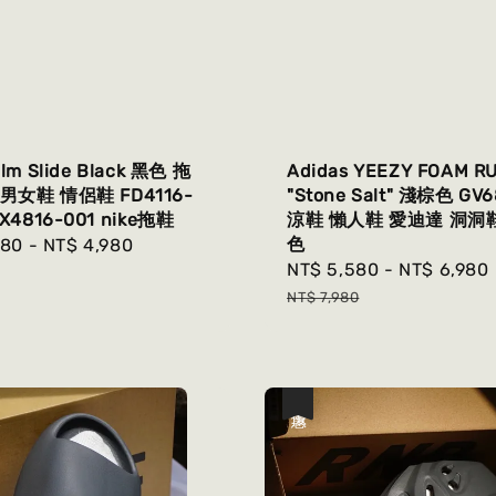
alm Slide Black 黑色 拖
Adidas YEEZY FOAM R
男女鞋 情侶鞋 FD4116-
"Stone Salt" 淺棕色 GV
DX4816-001 nike拖鞋
涼鞋 懶人鞋 愛迪達 洞洞
色
r
980
-
NT$ 4,980
Sale
NT$ 5,580
-
NT$ 6,980
price
NT$ 7,980
優惠