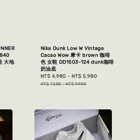
UNNER
Nike Dunk Low W Vintage
6840
Cacao Wow 摩卡 brown 咖啡
鞋 大地
色 女鞋 DD1503-124 dunk咖啡
奶油底
Regular
Sale
NT$ 4,980
-
NT$ 5,980
Regular
price
price
price
NT$ 7,580
-
NT$ 9,980