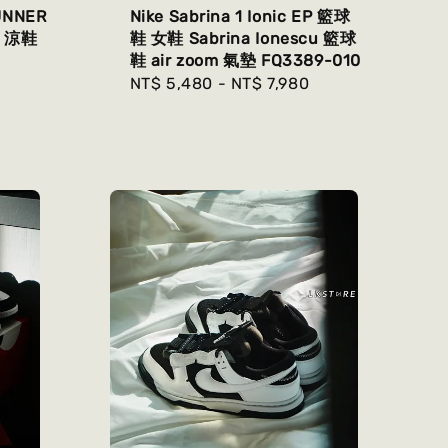
UNNER
Nike Sabrina 1 Ionic EP 籃球
9 涼鞋
鞋 女鞋 Sabrina Ionescu 籃球
鞋 air zoom 氣墊 FQ3389-010
Regular
Regular
NT$ 5,480
-
NT$ 7,980
price
price