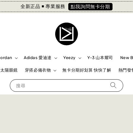
全新正品 ◾️ 專業服務
點我詢問無卡分期
Jordan
Adidas 愛迪達
Yeezy
Y-3 山本耀司
New 
ki 太陽眼鏡
穿搭必備衣物
無卡分期好划算 快快了解
熱門發售
搜尋