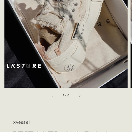
1
/
6
xvessel