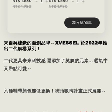
-
+
-
+
NT$ 1,680
NT$ 1,680
NT$ 1,980
NT$ 1,980
加入購物車
來自吳建豪的自創品牌～XVESSEL 於2022年推
出二代解構系列！
二代更具未來科技感 還添加了笑臉的元素... 霸氣中
又帶點可愛～
六種鞋帶顏色能做更換！街頭吸睛計畫正式展開～