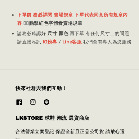
下單前 務必詳閱 賣場規章 下單代表同意所有規章內
容
👈🏻
點擊紅色字體看賣場規章
請務必確認好
尺寸 顏色
再下單 有任何尺寸上的問題
請直接私訊
IG粉專
/
Line客服
我們會有專人為您服務
快來社群與我們互動！
LKSTORE 球鞋 潮流 選貨商店
合法營業立案登記 保證全新且正品公司貨 請放心選