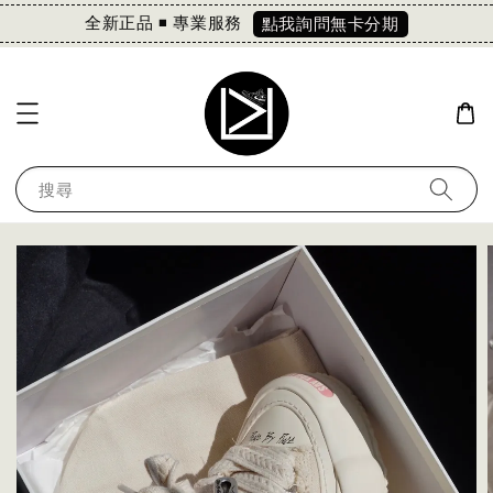
全新正品 ◾️ 專業服務
點我詢問無卡分期
搜尋