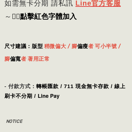
如需無卡分期 請私訊
Line官方客服
👈🏻
點擊紅色字體加入
～
尺寸建議：版型
稍微偏大 / 腳
偏瘦
者 可小半號 /
腳
偏寬
者 著用正常
- 付款方式：
轉帳匯款 / 711 現金無卡存款 / 線上
Line Pay
刷卡不分期 /
NOTICE