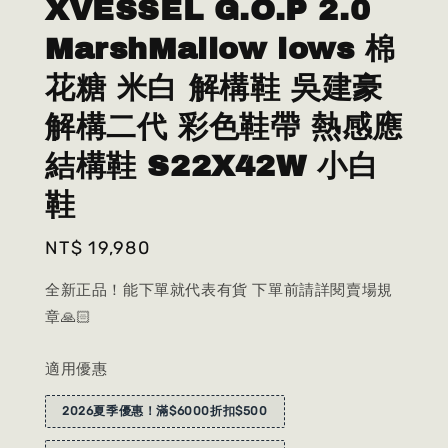
XVESSEL G.O.P 2.0
MarshMallow lows 棉
花糖 米白 解構鞋 吳建豪
解構二代 彩色鞋帶 熱感應
結構鞋 S22X42W 小白
鞋
Regular
NT$ 19,980
price
全新正品！能下單就代表有貨 下單前請詳閱賣場規
章🙏🏻
適用優惠
2026夏季優惠！滿$6000折扣$500