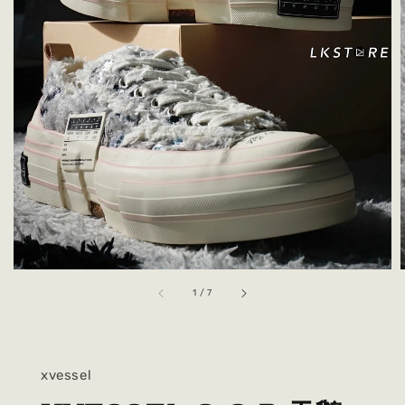
1
/
7
xvessel