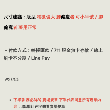
尺寸建議：版型
稍微偏大 腳
偏瘦
者 可小半號 / 腳
偏寬
者 著用正常
- 付款方式：轉帳匯款 / 711 現金無卡存款 / 線上
刷卡不分期 / Line Pay
NOTICE
下單前 務必詳閱 賣場規章 下單代表同意所有規章內
容
👈🏻
點擊紅色字體看賣場規章