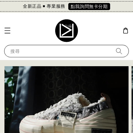
全新正品 ◾️ 專業服務
點我詢問無卡分期
搜尋