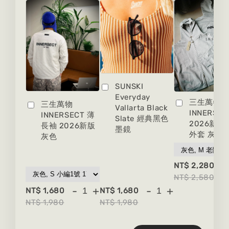
SUNSKI
Everyday
三生萬物
三生萬物
Vallarta Black
INNERSEC
INNERSECT 薄
Slate 經典黑色
2026新版
長袖 2026新版
墨鏡
外套 灰色
灰色
-
NT$ 2,280
NT$ 2,580
-
+
-
+
NT$ 1,680
NT$ 1,680
NT$ 1,980
NT$ 1,980