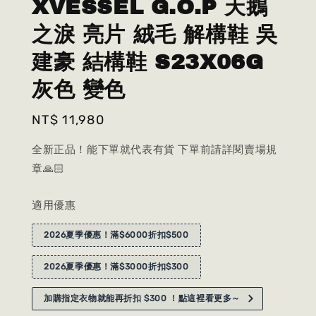
XVESSEL G.O.P 天鵝
之淚 亮片 絨毛 解構鞋 吳
建豪 結構鞋 S23X06G
灰色 變色
Regular
NT$ 11,980
price
全新正品！能下單就代表有貨 下單前請詳閱賣場規
章🙏🏻
適用優惠
2026夏季優惠！滿$6000折扣$500
2026夏季優惠！滿$3000折扣$300
加購指定衣物就能再折扣 $300 ！點這裡看更多～