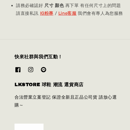
請務必確認好
尺寸 顏色
再下單 有任何尺寸上的問題
請直接私訊
IG粉專
/
Line客服
我們會有專人為您服務
快來社群與我們互動！
LKSTORE 球鞋 潮流 選貨商店
合法營業立案登記 保證全新且正品公司貨 請放心選
購～