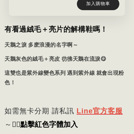
加入購物車
有看過絨毛＋亮片的解構鞋嗎！
天鵝之淚 多麽浪漫的名字啊～
天鵝灰色的絨毛＋亮皮 彷彿天鵝在流淚😋
這雙也是紫外線變色系列 遇到紫外線 就會出現粉
色！
如需無卡分期 請私訊
Line官方客服
👈🏻
點擊紅色字體加入
～