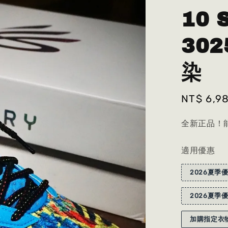
10 
302
染
Sale
NT$ 6,9
price
全新正品！能
適用優惠
2026夏季優
2026夏季優
加購指定衣物