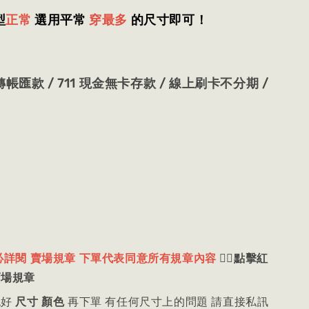
型
正常
選用平常
穿最多
的尺寸即可！
帳匯款 / 711 現金無卡存款 / 線上刷卡不分期 /
必詳閱 賣場規章 下單代表同意所有規章內容
👈🏻
點擊紅
賣場規章
認好
尺寸 顏色
再下單 有任何尺寸上的問題 請直接私訊