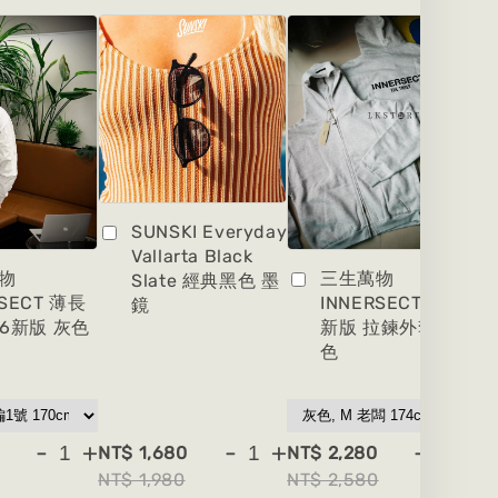
SUNSKI Everyday
Vallarta Black
物
三生萬物
Slate 經典黑色 墨
RSECT 薄長
INNERSECT 2026
鏡
26新版 灰色
新版 拉鍊外套 灰
色
-
+
-
+
-
+
NT$ 1,680
NT$ 2,280
NT
NT$ 1,980
NT$ 2,580
NT