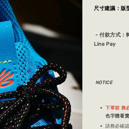
尺寸建議：版
- 付款方式：轉
Line Pay
NOTICE
下單前 務
色字體看
請務必確