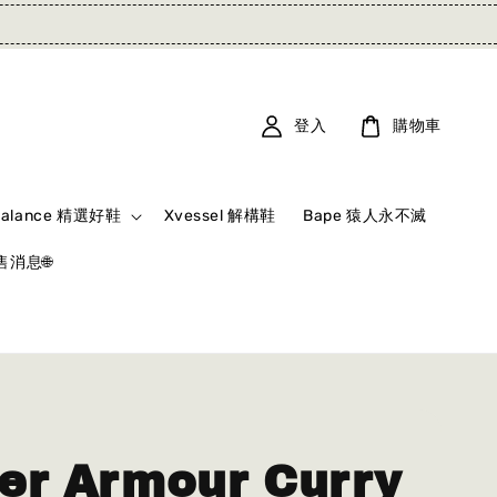
登入
購物車
Balance 精選好鞋
Xvessel 解構鞋
Bape 猿人永不滅
消息🌐
er Armour Curry