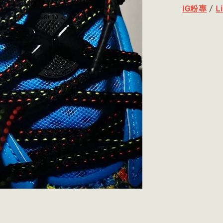
IG粉專
/
L