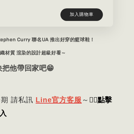
加入購物車
tephen Curry 聯名UA 推出好穿的籃球鞋！
採用編織材質 渲染的設計超級好看～
快把他帶回家吧😁
👈🏻
點擊
期 請私訊
Line官方客服
～
入