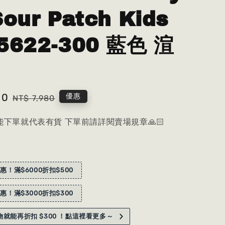
Sour Patch Kids
5622-300 藍色 渲
80
Regular
優惠
NT$ 7,980
price
下單就代表有貨 下單前請詳閱賣場規章🙏🏻
惠！滿$6000折扣$500
惠！滿$3000折扣$300
就能再折扣 $300 ！點這裡看更多～