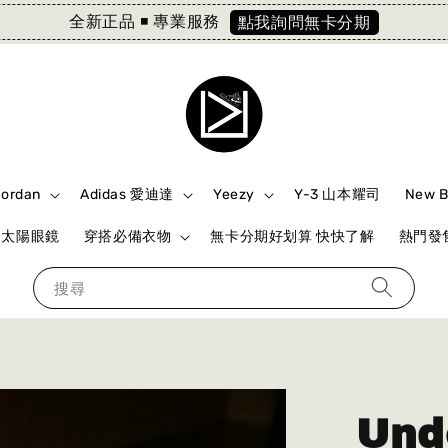
全新正品 ◾️ 專業服務
點我詢問無卡分期
Jordan
Adidas 愛迪達
Yeezy
Y-3 山本耀司
New 
ki 太陽眼鏡
穿搭必備衣物
無卡分期好划算 快快了解
熱門發售
搜尋
Und