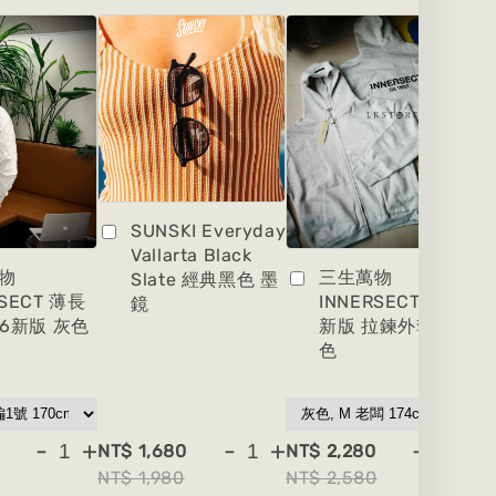
SUNSKI Everyday
Vallarta Black
物
三生萬物
Slate 經典黑色 墨
RSECT 薄長
INNERSECT 2026
鏡
26新版 灰色
新版 拉鍊外套 灰
色
-
+
-
+
-
+
NT$ 1,680
NT$ 2,280
NT
NT$ 1,980
NT$ 2,580
NT