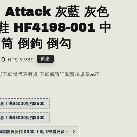
 Attack 灰藍 灰色
 HF4198-001 中
高筒 倒鉤 倒勾
80
Regular
優惠
NT$ 9,980
price
下單就代表有貨 下單前請詳閱賣場規章🙏🏻
惠！滿$6000折扣$500
惠！滿$3000折扣$300
就能再折扣 $300 ！點這裡看更多～