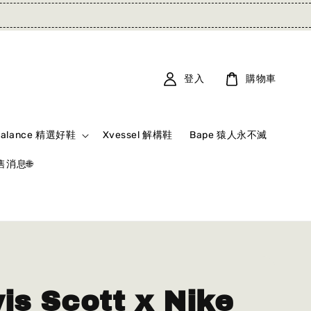
登入
購物車
Balance 精選好鞋
Xvessel 解構鞋
Bape 猿人永不滅
消息🌐
is Scott x Nike