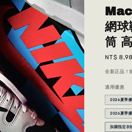
Mac
網球鞋
筒 
Sale
NT$ 8,9
price
全新正品！能
適用優惠
2026夏季優
2026夏季優
加購指定衣物