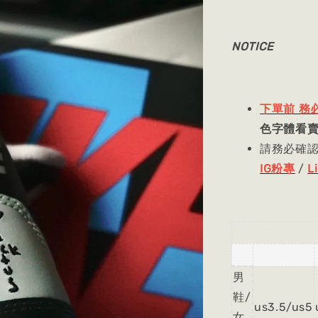
NOTICE
下單前 務
色字體看
請務必確
IG粉專
/
L
NIK
男
鞋/
us3.5/us5
女