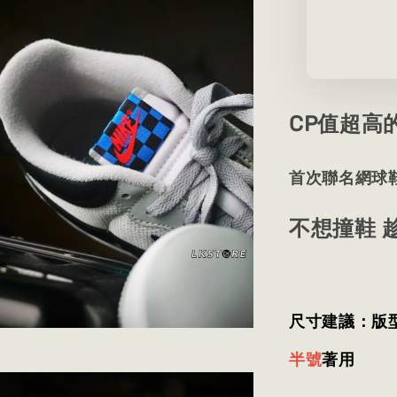
CP值超高
首次聯名網球鞋Ma
不想撞鞋 
尺寸建議：版
半號
著用