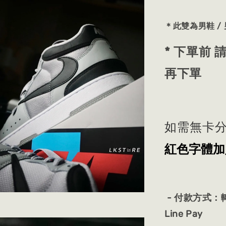
＊此雙為男鞋 / 男
* 下單前
再下單
如需無卡分
紅色字體加
- 付款方式：轉
Line Pay