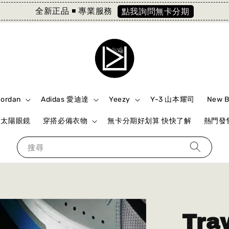
全新正品 ◾️ 專業服務
點我詢問無卡分期
Jordan
Adidas 愛迪達
Yeezy
Y-3 山本耀司
New 
ki 太陽眼鏡
穿搭必備衣物
無卡分期好划算 快快了解
熱門發售
搜尋
Trav