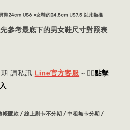
鞋24cm US6 =女鞋的24.5cm US7.5 以此類推
 請先參考最底下的男女鞋尺寸對照表
👈🏻
點擊
期 請私訊
Line官方客服
～
入
帳匯款 / 線上刷卡不分期 / 中租無卡分期 /