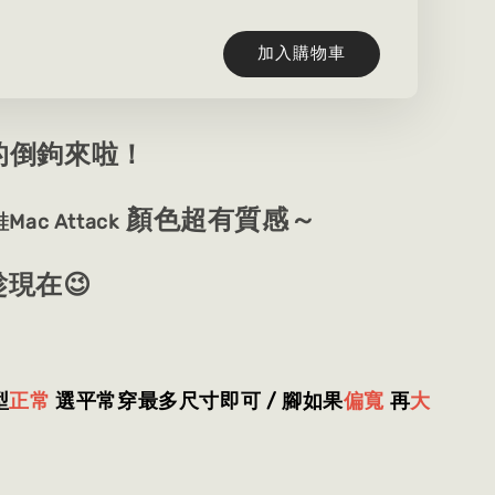
加入購物車
的倒鉤來啦！
顏色超有質感～
c Attack
趁現在😉
型
正常
選平常穿最多尺寸即可 / 腳如果
偏寬
再
大