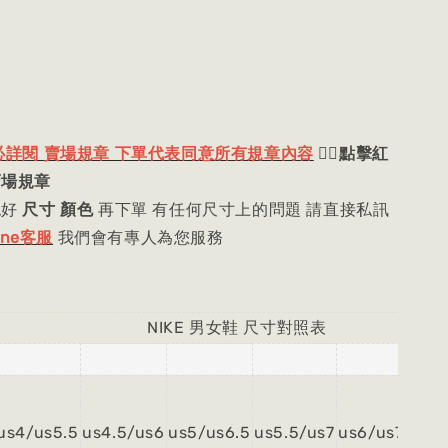
必詳閱 賣場規章 下單代表同意所有規章內容
👈🏻
點擊紅
賣場規章
認好
尺寸 顏色
再下單 有任何尺寸上的問題 請直接私訊
ine客服
我們會有專人為您服務
E 男女鞋 尺寸對照表
us4/us5.5
us4.5/us6
us5/us6.5
us5.5/us7
us6/us7.5
us