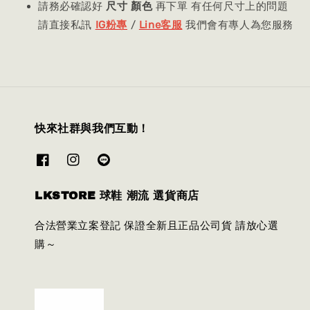
請務必確認好
尺寸 顏色
再下單 有任何尺寸上的問題
請直接私訊
IG粉專
/
Line客服
我們會有專人為您服務
快來社群與我們互動！
LKSTORE 球鞋 潮流 選貨商店
合法營業立案登記 保證全新且正品公司貨 請放心選
購～