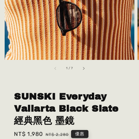
1
/
7
SUNSKI Everyday
Vallarta Black Slate
經典黑色 墨鏡
Sale
NT$ 1,980
Regular
優惠
NT$ 2,280