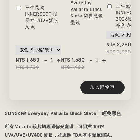
Everyday
三生萬物
三生萬物
Vallarta Black
INNERSEC
INNERSECT 薄
Slate 經典黑色
2026新版
長袖 2026新版
墨鏡
外套 灰色
灰色
-
NT$ 2,280
NT$ 2,580
-
+
-
+
NT$ 1,680
NT$ 1,680
NT$ 1,980
NT$ 1,980
加入購物車
SUNSKI® Everyday Vallarta Black Slate | 經典黑色
所有 Vallarta 鏡片均經過偏光處理，可阻擋 100%
UVA/UVB/UV400 波長，並通過 FDA 基本衝擊測試。