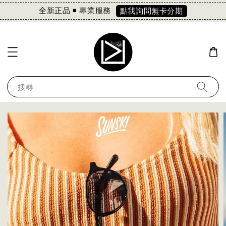
全新正品 ◾️ 專業服務
點我詢問無卡分期
搜尋