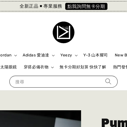
全新正品 ◾️ 專業服務
點我詢問無卡分期
Jordan
Adidas 愛迪達
Yeezy
Y-3 山本耀司
New 
ki 太陽眼鏡
穿搭必備衣物
無卡分期好划算 快快了解
熱門發售
搜尋
Pum