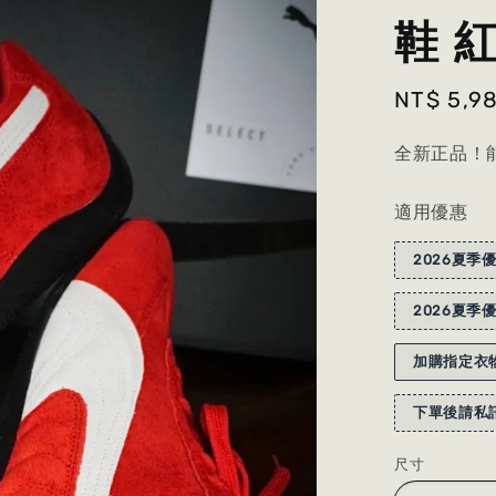
鞋 紅
Sale
NT$ 5,9
price
全新正品！能
適用優惠
2026夏季優
2026夏季優
加購指定衣物
下單後請私訊
尺寸