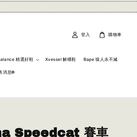
登入
購物車
Balance 精選好鞋
Xvessel 解構鞋
Bape 猿人永不滅
消息🌐
a Speedcat 賽車