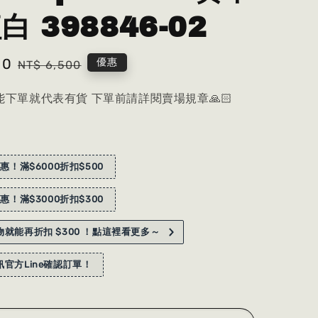
白 398846-02
80
Regular
優惠
NT$ 6,500
price
下單就代表有貨 下單前請詳閱賣場規章🙏🏻
惠！滿$6000折扣$500
惠！滿$3000折扣$300
就能再折扣 $300 ！點這裡看更多～
官方Line確認訂單！