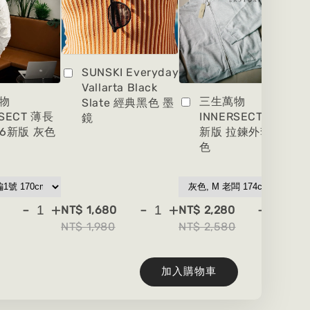
SUNSKI Everyday
Vallarta Black
物
三生萬物
Slate 經典黑色 墨
RSECT 薄長
INNERSECT 2026
鏡
26新版 灰色
新版 拉鍊外套 灰
色
-
+
-
+
-
+
NT$ 1,680
NT$ 2,280
NT
NT$ 1,980
NT$ 2,580
NT
加入購物車