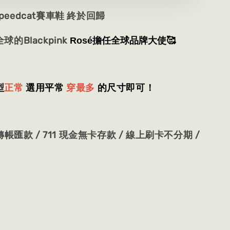
 Speedcat賽車鞋 終於回歸
的Blackpink
Rosé擔任全球品牌大使🥰
型
正常
選用平常
穿最多
的尺寸即可！
帳匯款 / 711 現金無卡存款 / 線上刷卡不分期 /