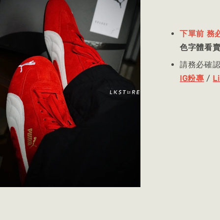
下單前 務
色字體看
請務必確
IG粉專
/
L