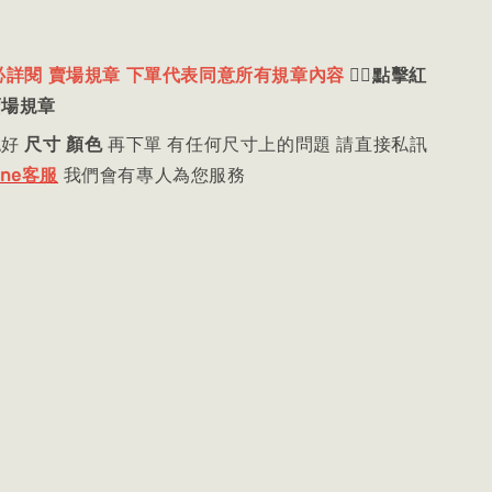
必詳閱 賣場規章 下單代表同意所有規章內容
👈🏻
點擊紅
賣場規章
認好
尺寸 顏色
再下單 有任何尺寸上的問題 請直接私訊
ine客服
我們會有專人為您服務