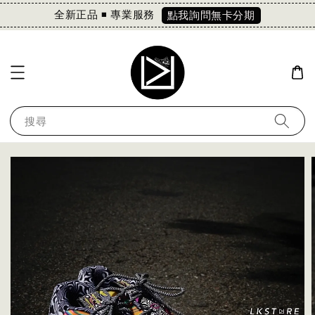
全新正品 ◾️ 專業服務
點我詢問無卡分期
搜尋