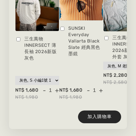
SUNSKI
Everyday
三生萬物
三生萬物
Vallarta Black
INNERSEC
INNERSECT 薄
Slate 經典黑色
2026新版
長袖 2026新版
墨鏡
外套 灰色
灰色
-
NT$ 2,280
NT$ 2,580
-
+
-
+
NT$ 1,680
NT$ 1,680
NT$ 1,980
NT$ 1,980
加入購物車