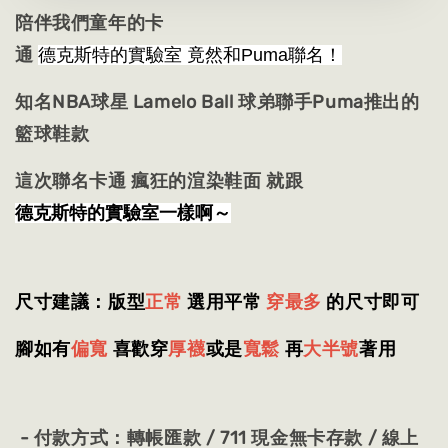
陪伴我們童年的卡
通
德克斯特的實驗室 竟然和Puma聯名！
知名NBA球星 Lamelo Ball 球弟聯手Puma推出的
籃球鞋款
這次聯名卡通 瘋狂的渲染鞋面 就跟
德克斯特的實驗室一樣啊～
尺寸建議：版型
正常
選用平常
穿最多
的尺寸即可
腳如有
偏寬
喜歡穿
厚襪
或是
寬鬆
再
大半號
著用
- 付款方式：轉帳匯款 / 711 現金無卡存款 / 線上