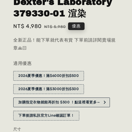
Dexter's Laboratory
379330-01 渲染
Sale
NT$ 4,980
Regular
優惠
NT$ 5,980
price
price
全新正品！能下單就代表有貨 下單前請詳閱賣場規
章🙏🏻
適用優惠
2026夏季優惠！滿$6000折扣$500
2026夏季優惠！滿$3000折扣$300
加購指定衣物就能再折扣 $300 ！點這裡看更多～
下單後請私訊官方Line確認訂單！
尺寸