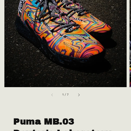
1
/
7
Puma MB.03