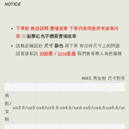
NOTICE
下單前 務必詳閱 賣場規章 下單代表同意所有規章內
容
👈🏻
點擊紅色字體看賣場規章
請務必確認好
尺寸 顏色
再下單 有任何尺寸上的問題
請直接私訊
IG粉專
/
Line客服
我們會有專人為您服務
NIKE 男女鞋 尺寸對照
男
鞋/
us3.5/us5
us4/us5.5
us4.5/us6
us5/us6.5
us5.5/us7
女
鞋