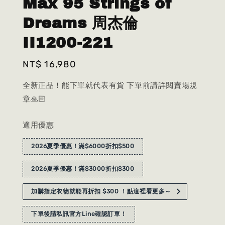
Max 95 Strings of
Dreams 周杰倫
II1200-221
Regular
NT$ 16,980
price
全新正品！能下單就代表有貨 下單前請詳閱賣場規
章🙏🏻
適用優惠
2026夏季優惠！滿$6000折扣$500
2026夏季優惠！滿$3000折扣$300
加購指定衣物就能再折扣 $300 ！點這裡看更多～
下單後請私訊官方Line確認訂單！