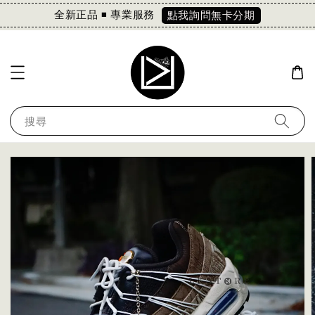
全新正品 ◾️ 專業服務
點我詢問無卡分期
搜尋