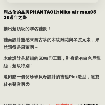
周杰倫的品牌PHANTACI於Nike air max95
30週年之際
推出超頂級的聯名鞋款！
鞋面設計靈感來自古箏的木紋雕花與琴弦元素，果
然還得是周董啊～
木紋設計是精細的3D轉印工藝，鞋身還有白色尼龍
絲，超級特別！
還附贈一個仿珍珠貝母設計的吉他Pick造型，這雙
鞋有聲音啊😳