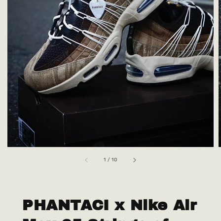
1
/
10
PHANTACI x Nike Air