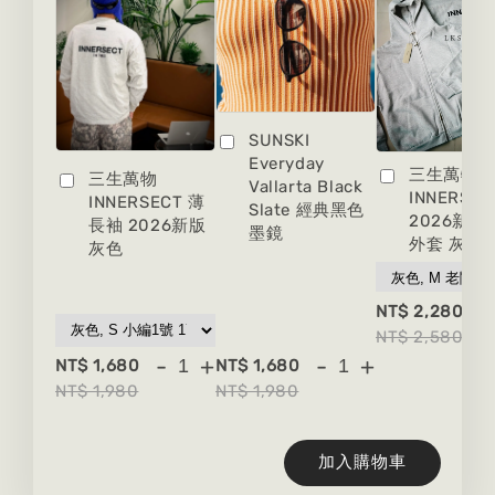
SUNSKI
Everyday
三生萬物
三生萬物
Vallarta Black
INNERSEC
INNERSECT 薄
Slate 經典黑色
2026新版
長袖 2026新版
墨鏡
外套 灰色
灰色
-
NT$ 2,280
NT$ 2,580
-
+
-
+
NT$ 1,680
NT$ 1,680
NT$ 1,980
NT$ 1,980
加入購物車