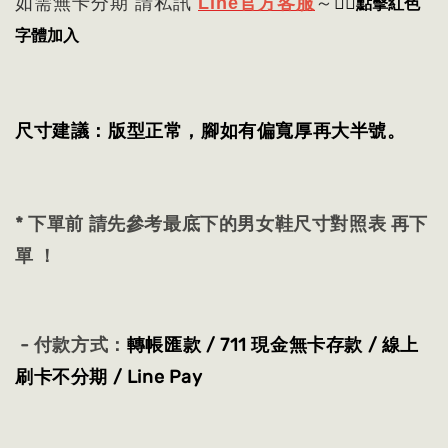
👈🏻
點擊紅色
如需無卡分期 請私訊
Line官方客服
～
字體加入
尺寸建議：版型正常，腳如有偏寬厚再大半號。
* 下單前 請先參考最底下的男女鞋尺寸對照表 再下
單 ！
- 付款方式：
轉帳匯款 / 711 現金無卡存款 / 線上
刷卡不分期 / Line Pay