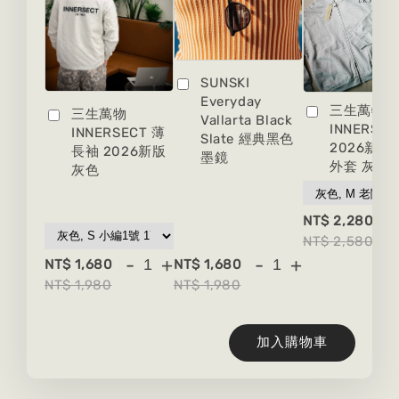
SUNSKI
Everyday
三生萬物
三生萬物
Vallarta Black
INNERSEC
INNERSECT 薄
Slate 經典黑色
2026新版
長袖 2026新版
墨鏡
外套 灰色
灰色
-
NT$ 2,280
NT$ 2,580
-
+
-
+
NT$ 1,680
NT$ 1,680
NT$ 1,980
NT$ 1,980
加入購物車