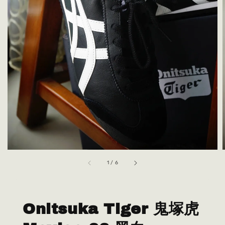
1
/
6
Onitsuka Tiger 鬼塚虎