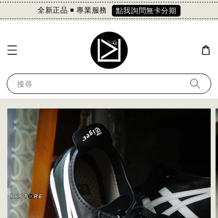
全新正品 ◾️ 專業服務
點我詢問無卡分期
搜尋