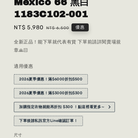
Mexico 66 黑白
1183C102-001
Sale
NT$ 5,980
Regular
優惠
NT$ 6,500
price
price
全新正品！能下單就代表有貨 下單前請詳閱賣場規
章🙏🏻
適用優惠
2026夏季優惠！滿$6000折扣$500
2026夏季優惠！滿$3000折扣$300
加購指定衣物就能再折扣 $300 ！點這裡看更多～
下單後請私訊官方Line確認訂單！
尺寸