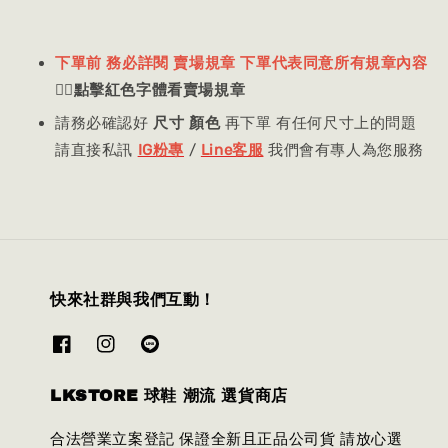
下單前 務必詳閱 賣場規章 下單代表同意所有規章內容
👈🏻
點擊紅色字體看賣場規章
請務必確認好
尺寸 顏色
再下單 有任何尺寸上的問題
請直接私訊
IG粉專
/
Line客服
我們會有專人為您服務
快來社群與我們互動！
LKSTORE 球鞋 潮流 選貨商店
合法營業立案登記 保證全新且正品公司貨 請放心選