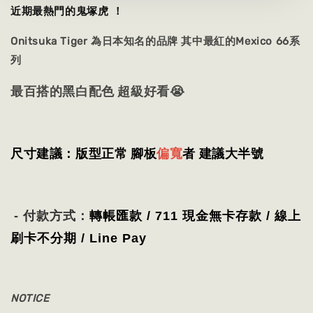
近期最熱門的鬼塚虎 ！
Onitsuka Tiger 為日本知名的品牌 其中最紅的Mexico 66系
列
最百搭的黑白配色 超級好看😭
尺寸建議：版型正常 腳板
偏寬
者 建議大半號
- 付款方式：
轉帳匯款 / 711 現金無卡存款 / 線上
刷卡不分期
/
Line Pay
NOTICE