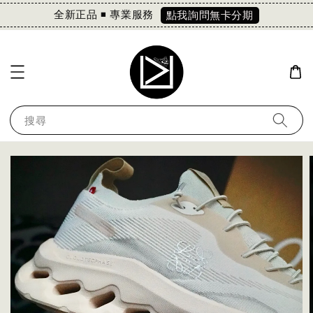
全新正品 ◾️ 專業服務
點我詢問無卡分期
搜尋