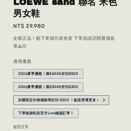
LOEWE sand 聯名 米色
男女鞋
Regular
NT$ 39,980
price
全新正品！能下單就代表有貨 下單前請詳閱賣場規
章🙏🏻
適用優惠
2026夏季優惠！滿$6000折扣$500
2026夏季優惠！滿$3000折扣$300
加購指定衣物就能再折扣 $300 ！點這裡看更多～
下單後請私訊官方Line確認訂單！
版型正常