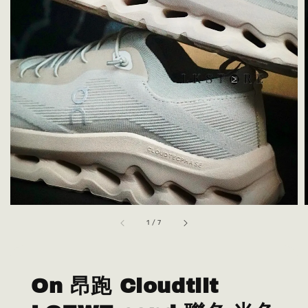
1
/
7
On 昂跑 Cloudtilt