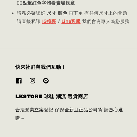
👈🏻
點擊紅色字體看賣場規章
請務必確認好
尺寸 顏色
再下單 有任何尺寸上的問題
請直接私訊
IG粉專
/
Line客服
我們會有專人為您服務
快來社群與我們互動！
LKSTORE 球鞋 潮流 選貨商店
合法營業立案登記 保證全新且正品公司貨 請放心選
購～