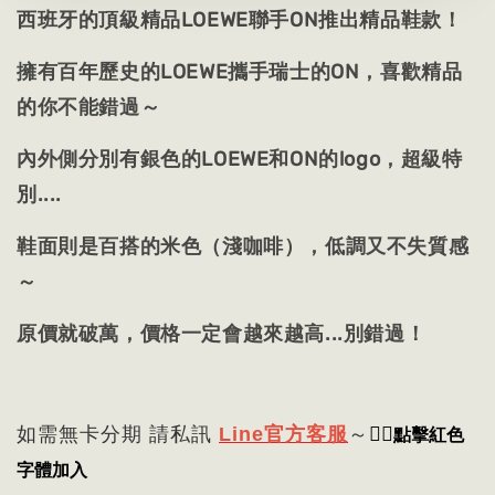
西班牙的頂級精品LOEWE聯手ON推出精品鞋款！
擁有百年歷史的LOEWE攜手瑞士的ON，喜歡精品
的你不能錯過～
內外側分別有銀色的
LOEWE和ON的logo，超級特
別....
鞋面則是百搭的米色（淺咖啡），低調又不失質感
～
原價就破萬，價格一定會越來越高...別錯過！
👈🏻
點擊紅色
如需無卡分期 請私訊
Line官方客服
～
字體加入