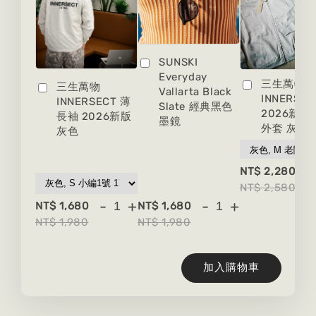
SUNSKI
Everyday
三生萬物
三生萬物
Vallarta Black
INNERSEC
INNERSECT 薄
Slate 經典黑色
2026新版
長袖 2026新版
墨鏡
外套 灰色
灰色
-
NT$ 2,280
NT$ 2,580
-
+
-
+
NT$ 1,680
NT$ 1,680
NT$ 1,980
NT$ 1,980
加入購物車