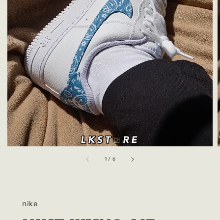
1
/
6
nike