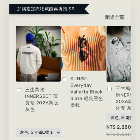
加購指定衣物就能再折扣 $300 ！點這裡看更多～
瀏覽全部
SUNSKI
Everyday
三生萬物
三生萬物
Vallarta Black
INNERSEC
INNERSECT 薄
Slate 經典黑色
2026新版
長袖 2026新版
墨鏡
外套 灰色
灰色
-
NT$ 2,280
NT$ 2,580