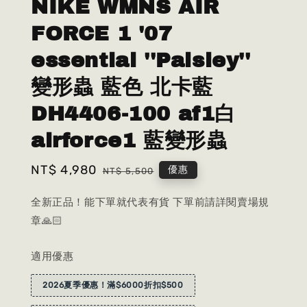
NIKE WMNS AIR
FORCE 1 '07
essential ''Paisley''
變形蟲 藍色 北卡藍
DH4406-100 af1白
airforce1 藍變形蟲
Sale
NT$ 4,980
Regular
優惠
NT$ 5,500
price
price
全新正品！能下單就代表有貨 下單前請詳閱賣場規
章🙏🏻
適用優惠
2026夏季優惠！滿$6000折扣$500