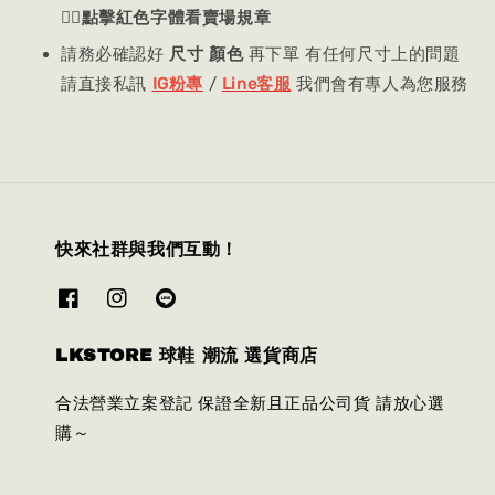
👈🏻
點擊紅色字體看賣場規章
請務必確認好
尺寸 顏色
再下單 有任何尺寸上的問題
請直接私訊
IG粉專
/
Line客服
我們會有專人為您服務
快來社群與我們互動！
LKSTORE 球鞋 潮流 選貨商店
合法營業立案登記 保證全新且正品公司貨 請放心選
購～