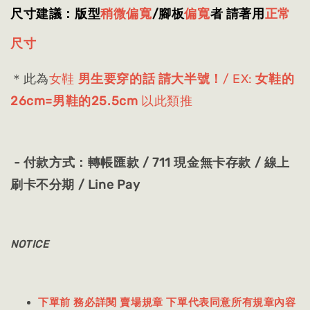
尺寸建議：版型
稍微偏寬
/腳板
偏寬
者 請著用
正常
尺寸
＊此為
女鞋
男生要穿的話 請大半號！
/ EX:
女鞋的
26cm=男鞋的25.5cm
以此類推
- 付款方式：
轉帳匯款 / 711 現金無卡存款 / 線上
刷卡不分期 / Line Pay
NOTICE
下單前 務必詳閱 賣場規章 下單代表同意所有規章內容