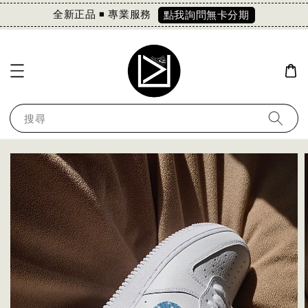
全新正品 ◾️ 專業服務
點我詢問無卡分期
搜尋