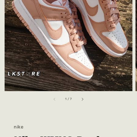
1
/
7
nike