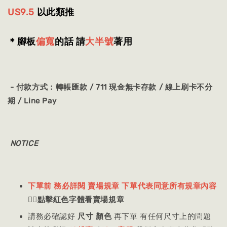
US9.5
以此類推
＊腳板
偏寬
的話 請
大半號
著用
- 付款方式：
轉帳匯款 / 711 現金無卡存款 / 線上刷卡不分
期 / Line Pay
NOTICE
下單前 務必詳閱 賣場規章 下單代表同意所有規章內容
👈🏻
點擊紅色字體看賣場規章
請務必確認好
尺寸 顏色
再下單 有任何尺寸上的問題