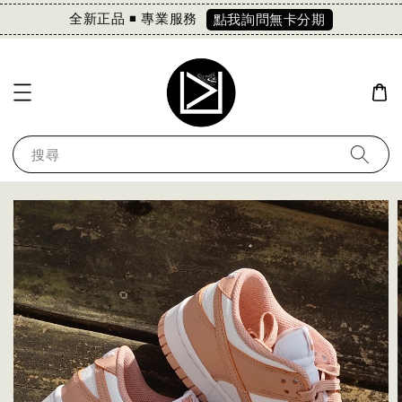
全新正品 ◾️ 專業服務
點我詢問無卡分期
搜尋