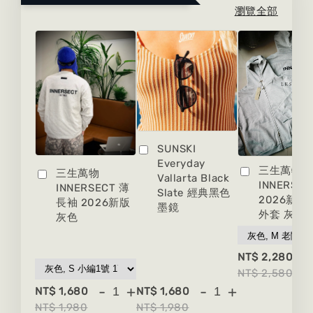
瀏覽全部
SUNSKI
Everyday
三生萬物
三生萬物
Vallarta Black
INNERSEC
INNERSECT 薄
Slate 經典黑色
2026新版
長袖 2026新版
墨鏡
外套 灰色
灰色
-
NT$ 2,280
NT$ 2,580
-
+
-
+
NT$ 1,680
NT$ 1,680
NT$ 1,980
NT$ 1,980