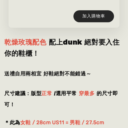
加入購物車
乾燥玫瑰配色
配上dunk 絕對要入住
你的鞋櫃！
送禮自用兩相宜 好鞋絕對不能錯過～
尺寸建議：版型
正常
/選用平常
穿最多
的尺寸即
可！
＊此為
女
鞋 /
28cm US11 = 男鞋 / 27.5cm