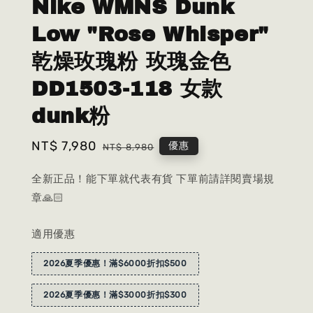
Nike WMNS Dunk
Low "Rose Whisper"
乾燥玫瑰粉 玫瑰金色
DD1503-118 女款
dunk粉
Sale
NT$ 7,980
Regular
優惠
NT$ 8,980
price
price
全新正品！能下單就代表有貨 下單前請詳閱賣場規
章🙏🏻
適用優惠
2026夏季優惠！滿$6000折扣$500
2026夏季優惠！滿$3000折扣$300