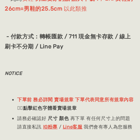
26cm=男鞋的25.5cm
以此類推
- 付款方式：轉帳匯款 / 711 現金無卡存款 / 線上
刷卡不分期 / Line Pay
NOTICE
下單前 務必詳閱 賣場規章 下單代表同意所有規章內容
👈🏻
點擊紅色字體看賣場規章
請務必確認好
尺寸 顏色
再下單 有任何尺寸上的問題
請直接私訊
IG粉專
/
Line客服
我們會有專人為您服務