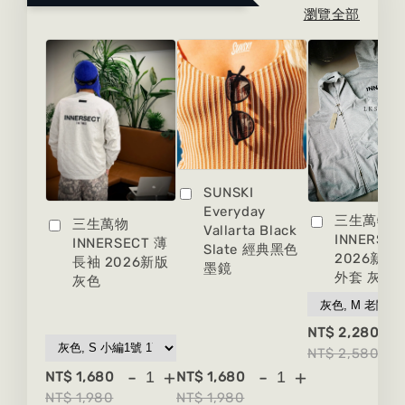
瀏覽全部
SUNSKI
Everyday
三生萬物
三生萬物
Vallarta Black
INNERSEC
INNERSECT 薄
Slate 經典黑色
2026新版
長袖 2026新版
墨鏡
外套 灰色
灰色
-
NT$ 2,280
NT$ 2,580
-
+
-
+
NT$ 1,680
NT$ 1,680
NT$ 1,980
NT$ 1,980