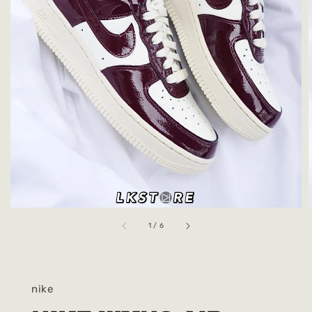
1
/
6
nike