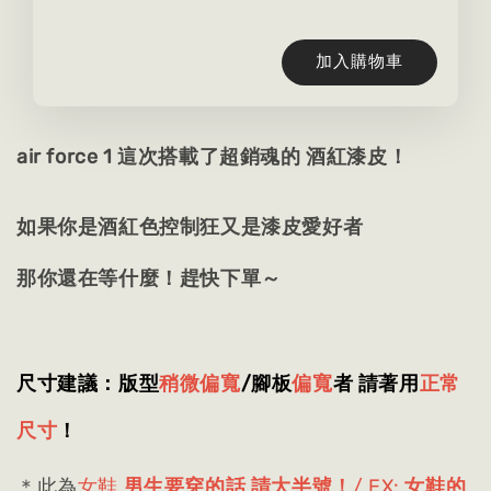
加入購物車
air force 1 這次搭載了超銷魂的 酒紅漆皮！
如果你是酒紅色控制狂又是漆皮愛好者
那你還在等什麼！趕快下單～
尺寸建議：版型
稍微偏寬
/腳板
偏寬
者 請著用
正常
尺寸
！
＊此為
女鞋
男生要穿的話 請大半號！
/ EX:
女鞋的