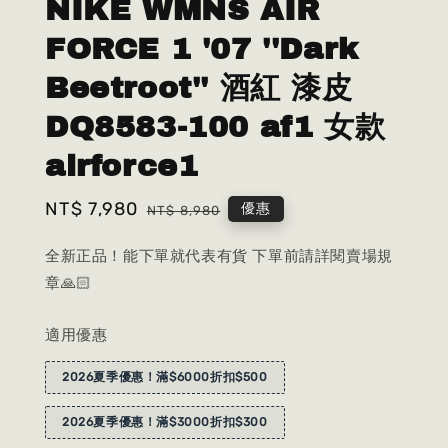
NIKE WMNS AIR
FORCE 1 '07 ''Dark
Beetroot'' 酒紅 漆皮
DQ8583-100 af1 女款
airforce1
Sale
NT$ 7,980
Regular
優惠
NT$ 8,980
price
price
全新正品！能下單就代表有貨 下單前請詳閱賣場規
章🙏🏻
適用優惠
2026夏季優惠！滿$6000折扣$500
2026夏季優惠！滿$3000折扣$300