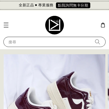
全新正品 ◾️ 專業服務
點我詢問無卡分期
搜尋