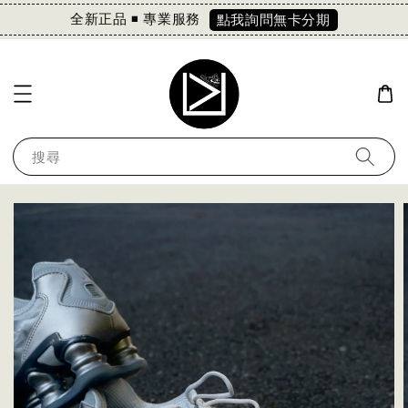
全新正品 ◾️ 專業服務
點我詢問無卡分期
搜尋