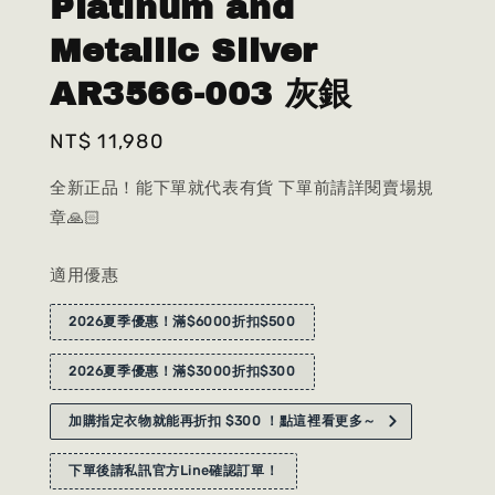
Platinum and
Metallic Silver
AR3566-003 灰銀
Regular
NT$ 11,980
price
全新正品！能下單就代表有貨 下單前請詳閱賣場規
章🙏🏻
適用優惠
2026夏季優惠！滿$6000折扣$500
2026夏季優惠！滿$3000折扣$300
加購指定衣物就能再折扣 $300 ！點這裡看更多～
下單後請私訊官方Line確認訂單！