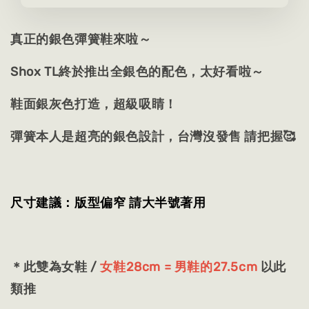
真正的銀色彈簧鞋來啦～
Shox TL終於推出全銀色的配色，太好看啦～
鞋面銀灰色打造，超級吸睛！
彈簧本人是超亮的銀色設計，台灣沒發售 請把握🥰
尺寸建議：版型偏窄 請大半號著用
＊此雙為女鞋 /
女鞋28cm = 男鞋的27.5cm
以此
類推