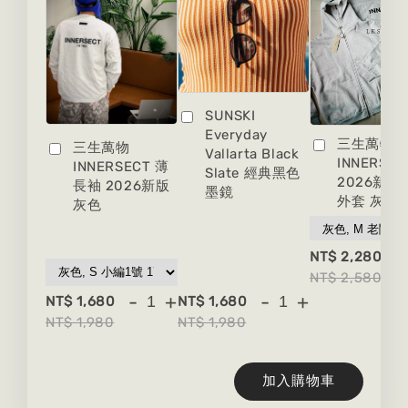
SUNSKI
Everyday
三生萬物
三生萬物
Vallarta Black
INNERSEC
INNERSECT 薄
Slate 經典黑色
2026新版
長袖 2026新版
墨鏡
外套 灰色
灰色
-
NT$ 2,280
NT$ 2,580
-
+
-
+
NT$ 1,680
NT$ 1,680
NT$ 1,980
NT$ 1,980
加入購物車