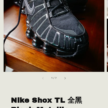
1
/
7
Nike Shox TL 全黑