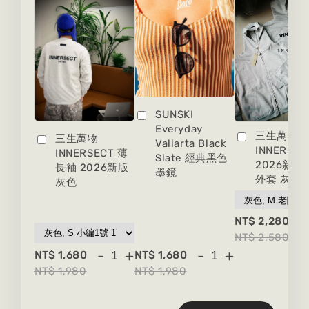
SUNSKI
Everyday
三生萬物
三生萬物
Vallarta Black
INNERSEC
INNERSECT 薄
Slate 經典黑色
2026新版
長袖 2026新版
墨鏡
外套 灰色
灰色
-
NT$ 2,280
NT$ 2,580
-
+
-
+
NT$ 1,680
NT$ 1,680
NT$ 1,980
NT$ 1,980