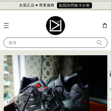
全新正品 ◾️ 專業服務
點我詢問無卡分期
搜尋