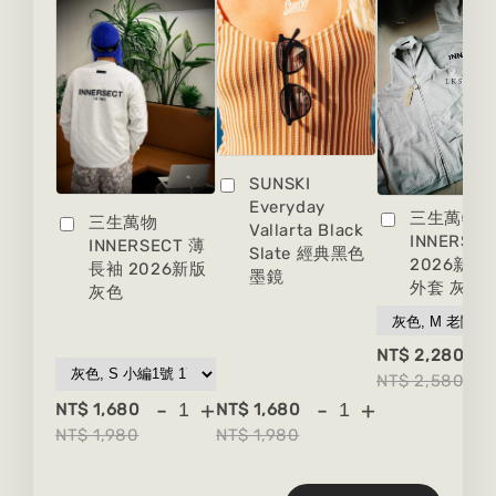
SUNSKI
Everyday
三生萬物
三生萬物
Vallarta Black
INNERSEC
INNERSECT 薄
Slate 經典黑色
2026新版
長袖 2026新版
墨鏡
外套 灰色
灰色
-
NT$ 2,280
NT$ 2,580
-
+
-
+
NT$ 1,680
NT$ 1,680
NT$ 1,980
NT$ 1,980