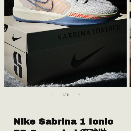
1
/
5
Nike Sabrina 1 Ionic