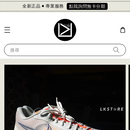
全新正品 ◾️ 專業服務
點我詢問無卡分期
搜尋