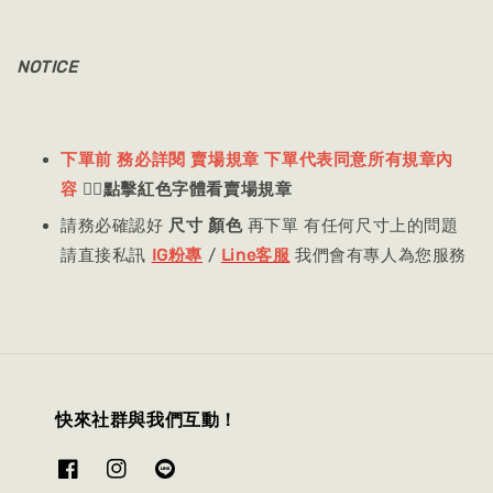
NOTICE
下單前 務必詳閱 賣場規章 下單代表同意所有規章內
容
👈🏻
點擊紅色字體看賣場規章
請務必確認好
尺寸 顏色
再下單 有任何尺寸上的問題
請直接私訊
IG粉專
/
Line客服
我們會有專人為您服務
快來社群與我們互動！