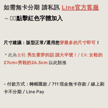
如需無卡分期 請私訊
Line官方客服
👈🏻
點擊紅色字體加入
～
尺寸建議：版型正常/選用
您
穿最多的尺寸即可
！
＊此為
女鞋
男生要穿的話 請大半號！
/ EX:
女鞋的
27cm=男鞋的26.5cm
以此類推
- 付款方式：轉帳匯款 / 711 現金無卡存款 / 線上刷
卡不分期 / Line Pay