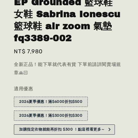
EP Grounded 籃球鞋
女鞋 Sabrina Ionescu
籃球鞋 air zoom 氣墊
fq3389-002
Regular
NT$ 7,980
price
全新正品！能下單就代表有貨 下單前請詳閱賣場規
章🙏🏻
適用優惠
2026夏季優惠！滿$6000折扣$500
2026夏季優惠！滿$3000折扣$300
加購指定衣物就能再折扣 $300 ！點這裡看更多～