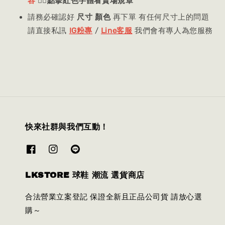
容
👈🏻
點擊紅色字體看賣場規章
請務必確認好
尺寸 顏色
再下單 有任何尺寸上的問題
請直接私訊
IG粉專
/
Line客服
我們會有專人為您服務
快來社群與我們互動！
LKSTORE 球鞋 潮流 選貨商店
合法營業立案登記 保證全新且正品公司貨 請放心選
購～