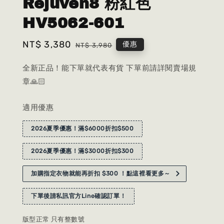
Rejuven8 粉紅色
HV5062-601
Sale
NT$ 3,380
Regular
優惠
NT$ 3,980
price
price
全新正品！能下單就代表有貨 下單前請詳閱賣場規
章🙏🏻
適用優惠
2026夏季優惠！滿$6000折扣$500
2026夏季優惠！滿$3000折扣$300
加購指定衣物就能再折扣 $300 ！點這裡看更多～
下單後請私訊官方Line確認訂單！
版型正常 只有整數號