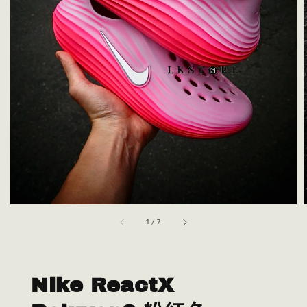
1
/
7
Nike ReactX