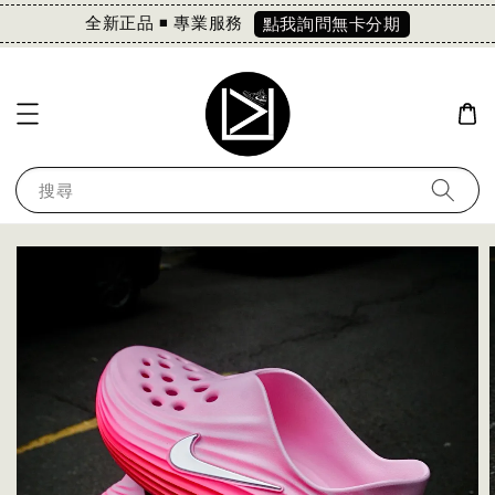
全新正品 ◾️ 專業服務
點我詢問無卡分期
搜尋