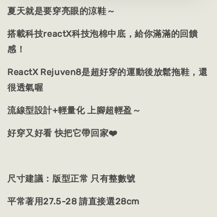
夏天就是要穿亮眼的涼鞋～
搭載科技reactX科技泡棉中底，給你滿滿的回饋
感！
ReactX Rejuven8是超好穿的運動後放鬆拖鞋，還
很透氣喔
流線型設計+輕量化 上腳超輕盈～
好穿又好看 快把它帶回家❤️
尺寸建議：版型正常 只有整數號
平常著用27.5-28 請直接選28cm