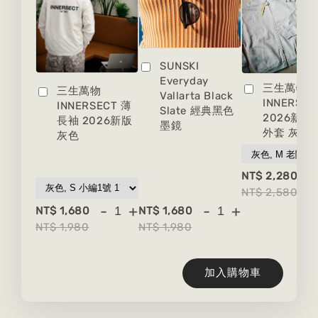
SUNSKI
Everyday
三生萬物
三生萬物
Vallarta Black
INNERSEC
INNERSECT 薄
Slate 經典黑色
2026新版
長袖 2026新版
墨鏡
外套 灰色
灰色
-
NT$ 2,280
NT$ 2,580
-
+
-
+
NT$ 1,680
NT$ 1,680
NT$ 1,980
NT$ 1,980
加入購物車