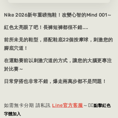
Nike 2026新年重磅拖鞋！改變心智的Mind 001～
紅色太亮眼了吧！長褲短褲都很不錯....
前所未見的鞋型，搭配鞋底22個按摩球，刺激您的
腳底穴道！
在運動賽前以刺激穴道的方式，讓您的大腦更專注
於比賽～
日常穿搭也非常不錯，爆走兩萬步都不是問題！
👈🏻
點擊紅色
如需無卡分期 請私訊
Line官方客服
～
字體加入