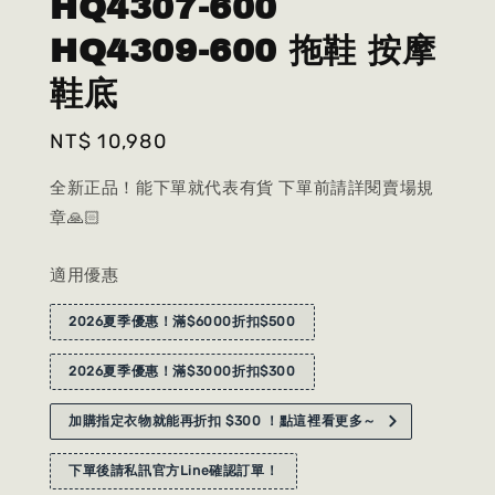
HQ4307-600
HQ4309-600 拖鞋 按摩
鞋底
Regular
NT$ 10,980
price
全新正品！能下單就代表有貨 下單前請詳閱賣場規
章🙏🏻
適用優惠
2026夏季優惠！滿$6000折扣$500
2026夏季優惠！滿$3000折扣$300
加購指定衣物就能再折扣 $300 ！點這裡看更多～
下單後請私訊官方Line確認訂單！