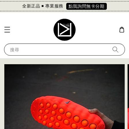
全新正品 ◾️ 專業服務
點我詢問無卡分期
搜尋