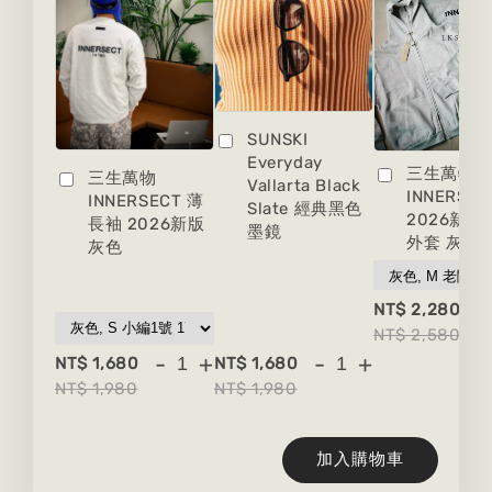
SUNSKI
Everyday
三生萬物
三生萬物
Vallarta Black
INNERSEC
INNERSECT 薄
Slate 經典黑色
2026新版
長袖 2026新版
墨鏡
外套 灰色
灰色
-
NT$ 2,280
NT$ 2,580
-
+
-
+
NT$ 1,680
NT$ 1,680
NT$ 1,980
NT$ 1,980
加入購物車