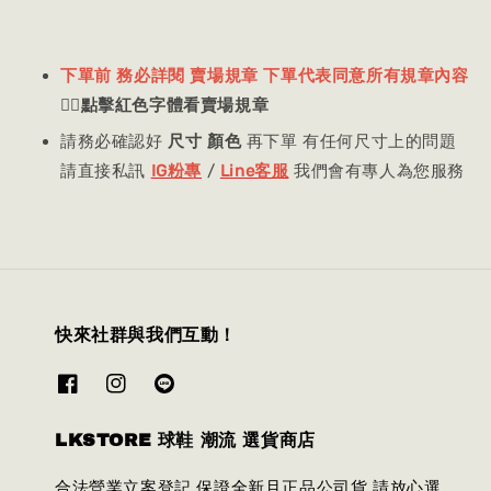
下單前 務必詳閱 賣場規章 下單代表同意所有規章內容
👈🏻
點擊紅色字體看賣場規章
請務必確認好
尺寸 顏色
再下單 有任何尺寸上的問題
請直接私訊
IG粉專
/
Line客服
我們會有專人為您服務
快來社群與我們互動！
LKSTORE 球鞋 潮流 選貨商店
合法營業立案登記 保證全新且正品公司貨 請放心選