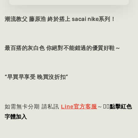
潮流教父 藤原浩 終於搭上 sacai nike系列！⁡
最百搭的灰白色 你絕對不能錯過的優質好鞋～
“早買早享受 晚買沒折扣”
👈🏻
點擊紅色
如需無卡分期 請私訊
Line官方客服
～
字體加入