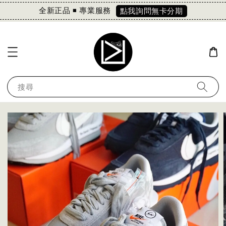
全新正品 ◾️ 專業服務
點我詢問無卡分期
搜尋