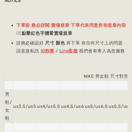
NOTICE
下單前 務必詳閱 賣場規章 下單代表同意所有規章內容
👈🏻
點擊紅色字體看賣場規章
請務必確認好
尺寸 顏色
再下單 有任何尺寸上的問題
請直接私訊
IG粉專
/
Line客服
我們會有專人為您服務
NIKE 男女鞋 尺寸對照
男
鞋/
us3.5/us5
us4/us5.5
us4.5/us6
us5/us6.5
us5.5/us7
女
鞋