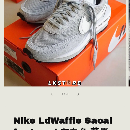
1
/
8
Nike LdWaffle Sacai