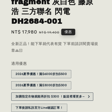
fragment 灰白色 藤原
浩 三方聯名 閃電
DH2684-001
Sale
NT$ 17,980
Regular
優惠
NT$ 19,400
price
price
全新正品！能下單就代表有貨 下單前請詳閱賣場規
章🙏🏻
適用優惠
2026夏季優惠！滿$6000折扣$500
2026夏季優惠！滿$3000折扣$300
加購指定衣物就能再折扣 $300 ！點這裡看更多～
下單後請私訊官方Line確認訂單！