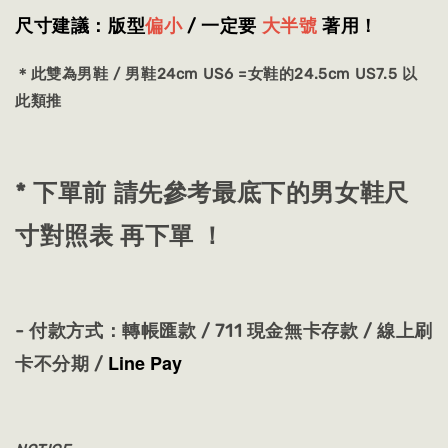
尺寸建議：版型
偏小
/ 一定要
大半號
著用
！
＊此雙為男鞋 / 男鞋24cm US6 =女鞋的24.5cm US7.5 以
此類推
* 下單前 請先參考最底下的男女鞋尺
寸對照表 再下單 ！
- 付款方式：
轉帳匯款 / 711 現金無卡存款 / 線上刷
Line Pay
卡不分期 /