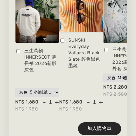
SUNSKI
Everyday
三生萬物
三生萬物
Vallarta Black
INNERSEC
INNERSECT 薄
Slate 經典黑色
2026新版
長袖 2026新版
墨鏡
外套 灰色
灰色
-
NT$ 2,280
NT$ 2,580
-
+
-
+
NT$ 1,680
NT$ 1,680
NT$ 1,980
NT$ 1,980
加入購物車