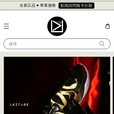
全新正品 ◾️ 專業服務
點我詢問無卡分期
搜尋