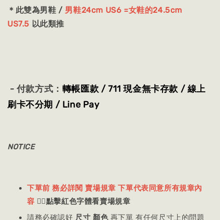
＊此雙為男鞋 /
男鞋24cm US6 =女鞋的24.5cm
US7.5
以此類推
- 付款方式：
轉帳匯款 / 711 現金無卡存款 / 線上
刷卡不分期 / Line Pay
NOTICE
下單前 務必詳閱 賣場規章 下單代表同意所有規章內
容
👈🏻
點擊紅色字體看賣場規章
請務必確認好
尺寸 顏色
再下單 有任何尺寸上的問題