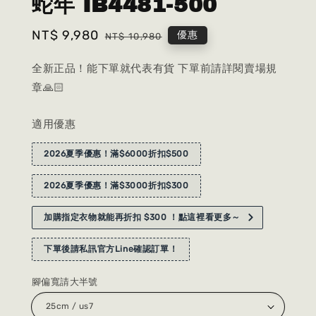
蛇年 IB4481-500
Sale
NT$ 9,980
Regular
優惠
NT$ 10,980
price
price
全新正品！能下單就代表有貨 下單前請詳閱賣場規
章🙏🏻
適用優惠
2026夏季優惠！滿$6000折扣$500
2026夏季優惠！滿$3000折扣$300
加購指定衣物就能再折扣 $300 ！點這裡看更多～
下單後請私訊官方Line確認訂單！
腳偏寬請大半號