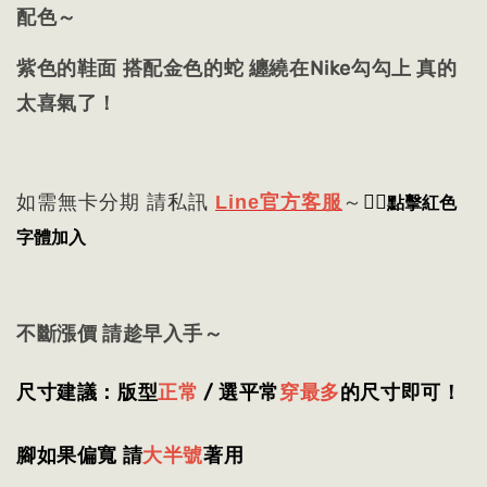
配色～
紫色的鞋面 搭配金色的蛇 纏繞在Nike勾勾上 真的
太喜氣了！
👈🏻
點擊紅色
如需無卡分期 請私訊
Line官方客服
～
字體加入
不斷漲價 請趁早入手～
尺寸建議：版型
正常
/ 選平常
穿最多
的尺寸即可
！
腳如果偏寬 請
大半號
著用