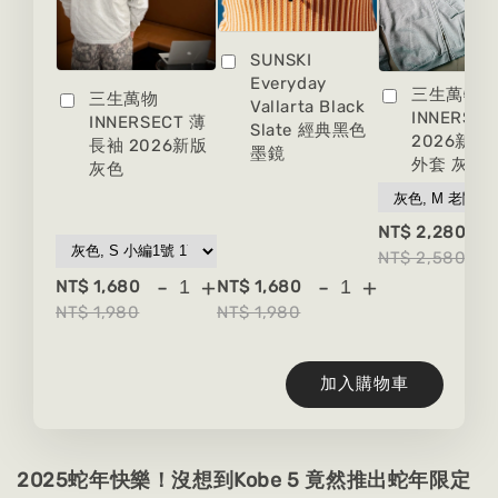
SUNSKI
Everyday
三生萬物
三生萬物
Vallarta Black
INNERSEC
INNERSECT 薄
Slate 經典黑色
2026新版
長袖 2026新版
墨鏡
外套 灰色
灰色
-
NT$ 2,280
NT$ 2,580
-
+
-
+
NT$ 1,680
NT$ 1,680
NT$ 1,980
NT$ 1,980
加入購物車
2025蛇年快樂！沒想到Kobe 5 竟然推出蛇年限定