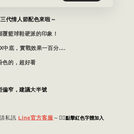
nt第三代情人節配色來啦～
顛覆籃球鞋硬派的印象！
mX中底，實戰效果一百分....
粉色的，超好看
型偏窄，建議大半號
👈🏻
點擊紅色字體加入
 請私訊
Line官方客服
～