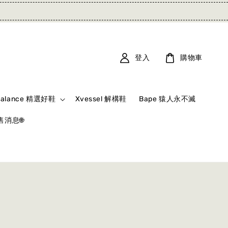
登入
購物車
Balance 精選好鞋
Xvessel 解構鞋
Bape 猿人永不滅
消息🌐