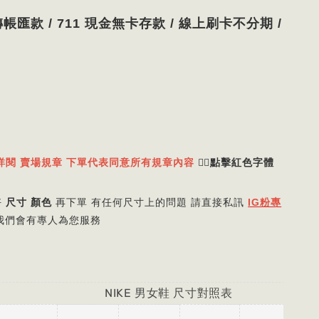
帳匯款 / 711 現金無卡存款 / 線上刷卡不分期 /
詳閱 賣場規章 下單代表同意所有規章內容
👈🏻
點擊紅色字體
好
尺寸 顏色
再下單 有任何尺寸上的問題 請直接私訊
IG粉專
我們會有專人為您服務
E 男女鞋 尺寸對照表