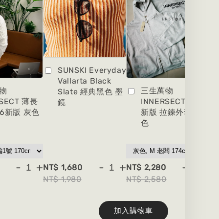
SUNSKI Everyday
Vallarta Black
物
三生萬物
Slate 經典黑色 墨
RSECT 薄長
INNERSECT 2026
鏡
26新版 灰色
新版 拉鍊外套 灰
色
-
+
-
+
-
+
NT$ 1,680
NT$ 2,280
NT
NT$ 1,980
NT$ 2,580
NT
加入購物車