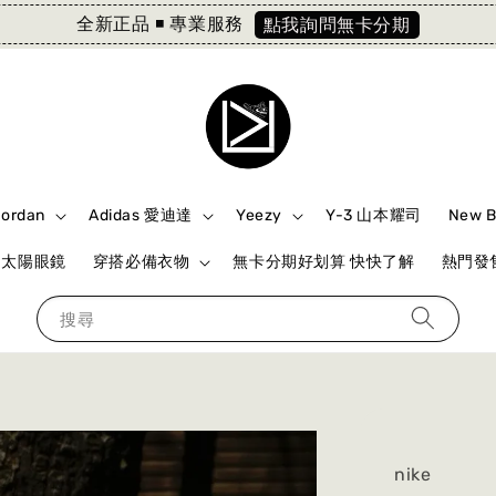
全新正品 ◾️ 專業服務
點我詢問無卡分期
Jordan
Adidas 愛迪達
Yeezy
Y-3 山本耀司
New 
ki 太陽眼鏡
穿搭必備衣物
無卡分期好划算 快快了解
熱門發售
搜尋
nike