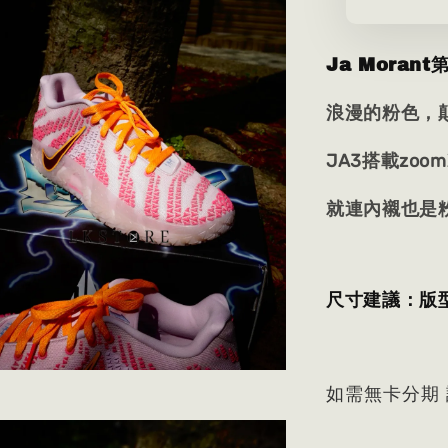
Ja Mora
浪漫的粉色，
JA3搭載zoo
就連內襯也是
尺寸建議：版
如需無卡分期