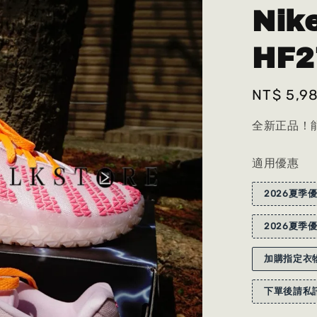
Nik
HF2
Regular
NT$ 5,9
price
全新正品！能
適用優惠
2026夏季優
2026夏季優
加購指定衣物
下單後請私訊