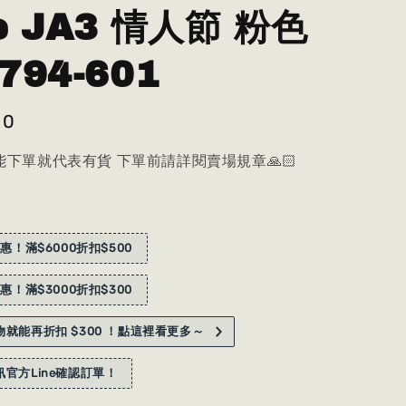
e JA3 情人節 粉色
794-601
80
下單就代表有貨 下單前請詳閱賣場規章🙏🏻
惠！滿$6000折扣$500
惠！滿$3000折扣$300
就能再折扣 $300 ！點這裡看更多～
官方Line確認訂單！