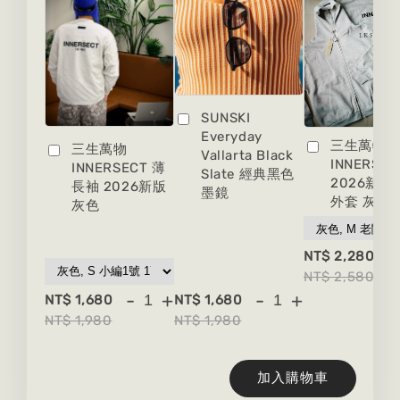
SUNSKI
Everyday
三生萬物
三生萬物
Vallarta Black
INNERSEC
INNERSECT 薄
Slate 經典黑色
2026新版
長袖 2026新版
墨鏡
外套 灰色
灰色
-
NT$ 2,280
NT$ 2,580
-
+
-
+
NT$ 1,680
NT$ 1,680
NT$ 1,980
NT$ 1,980
加入購物車