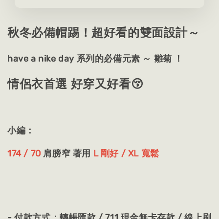
秋冬必備帽踢！超好看的雙面設計～
have a nike day 系列的必備元素 ～ 雛菊 ！
情侶衣首選 好穿又好看😚
小編：
174 / 70
肩膀窄 著用
L 剛好 / XL 寬鬆
- 付款方式：轉帳匯款 / 711 現金無卡存款 / 線上刷