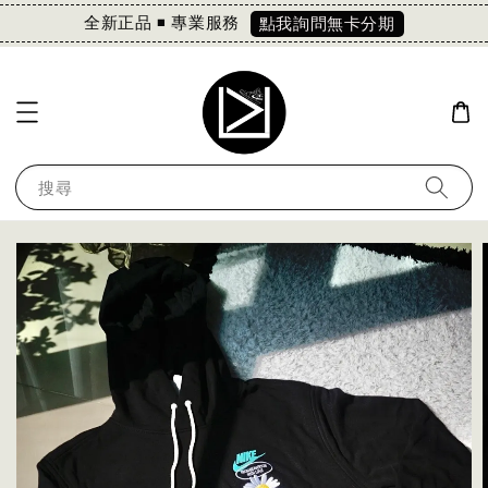
全新正品 ◾️ 專業服務
點我詢問無卡分期
搜尋