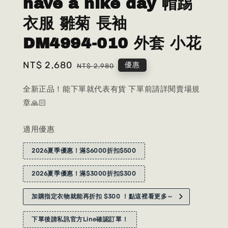
have a nike day 帽踢
衣服 雛菊 長袖
DM4994-010 外套 小花
Sale
NT$ 2,680
Regular
優惠
NT$ 2,980
price
price
全新正品！能下單就代表有貨 下單前請詳閱賣場規
章🙏🏻
適用優惠
2026夏季優惠！滿$6000折扣$500
2026夏季優惠！滿$3000折扣$300
加購指定衣物就能再折扣 $300 ！點這裡看更多～
下單後請私訊官方Line確認訂單！