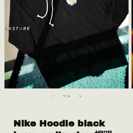
1
/
6
Nike Hoodie black