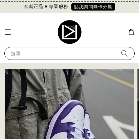
全新正品 ◾️ 專業服務
點我詢問無卡分期
搜尋