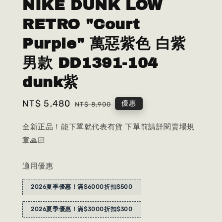
NIKE DUNK LOW
RETRO "Court
Purple" 萬惡紫色 白紫
男款 DD1391-104
dunk紫
Sale
NT$ 5,480
Regular
優惠
NT$ 8,900
price
price
全新正品！能下單就代表有貨 下單前請詳閱賣場規
章🙏🏻
適用優惠
2026夏季優惠！滿$6000折扣$500
2026夏季優惠！滿$3000折扣$300