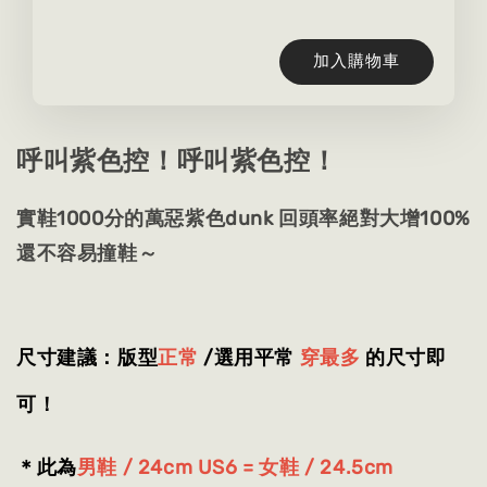
加入購物車
呼叫紫色控！呼叫紫色控！
實鞋1000分的萬惡紫色dunk 回頭率絕對大增100%
還不容易撞鞋～
尺寸建議：版型
正常
/選用平常
穿最多
的尺寸即
可！
＊此為
男鞋 /
24cm US6 = 女鞋 / 24.5cm