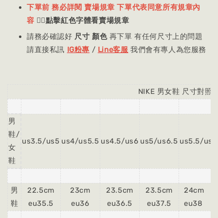
下單前 務必詳閱 賣場規章 下單代表同意所有規章內
容
👈🏻
點擊紅色字體看賣場規章
請務必確認好
尺寸 顏色
再下單 有任何尺寸上的問題
請直接私訊
IG粉專
/
Line客服
我們會有專人為您服務
NIKE 男女鞋 尺寸對照
男
鞋/
us3.5/us5
us4/us5.5
us4.5/us6
us5/us6.5
us5.5/us7
女
鞋
男
22.5cm
23cm
23.5cm
23.5cm
24cm
鞋
eu35.5
eu36
eu36.5
eu37.5
eu38