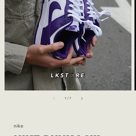
1
/
7
nike