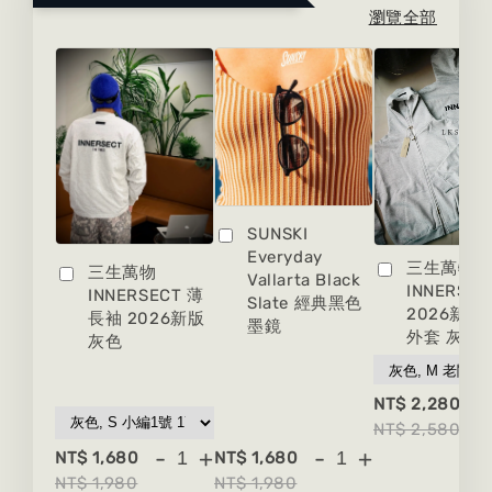
瀏覽全部
SUNSKI
Everyday
三生萬物
三生萬物
Vallarta Black
INNERSEC
INNERSECT 薄
Slate 經典黑色
2026新版
長袖 2026新版
墨鏡
外套 灰色
灰色
-
NT$ 2,280
NT$ 2,580
-
+
-
+
NT$ 1,680
NT$ 1,680
NT$ 1,980
NT$ 1,980