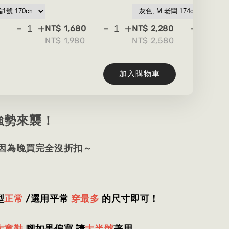
-
+
-
+
-
+
NT$ 1,680
NT$ 2,280
NT
NT$ 1,980
NT$ 2,580
NT
加入購物車
強勢來襲！
 因為晚買完全沒折扣～
型
正常
/選用平常
穿最多
的尺寸即可！