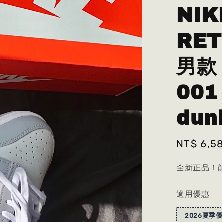
NIK
RE
男款 
001
du
Sale
NT$ 6,5
price
全新正品！能
適用優惠
2026夏季優