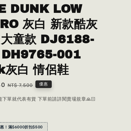
E DUNK LOW
TRO 灰白 新款酷灰
大童款 DJ6188-
 DH9765-001
nk灰白 情侶鞋
80
Regular
優惠
NT$ 7,500
price
下單就代表有貨 下單前請詳閱賣場規章🙏🏻
惠！滿$6000折扣$500