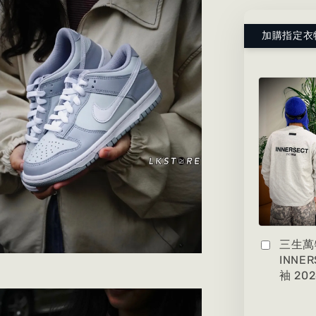
加購指定衣
三生萬
INNE
袖 20