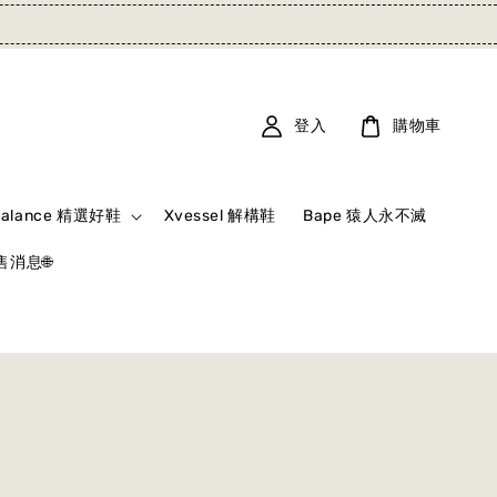
登入
購物車
Balance 精選好鞋
Xvessel 解構鞋
Bape 猿人永不滅
消息🌐