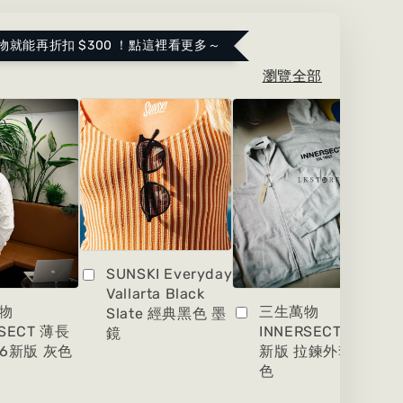
物就能再折扣 $300 ！點這裡看更多～
瀏覽全部
SUNSKI Everyday
Vallarta Black
物
三生萬物
Slate 經典黑色 墨
RSECT 薄長
INNERSECT 2026
鏡
26新版 灰色
新版 拉鍊外套 灰
色