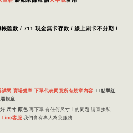
大童鞋
腳如果偏寬
請
大半號
著用
轉帳匯款 / 711 現金無卡存款 / 線上刷卡不分期 /
必詳閱 賣場規章 下單代表同意所有規章內容
👈🏻
點擊紅
賣場規章
認好
尺寸 顏色
再下單 有任何尺寸上的問題 請直接私
/
Line客服
我們會有專人為您服務