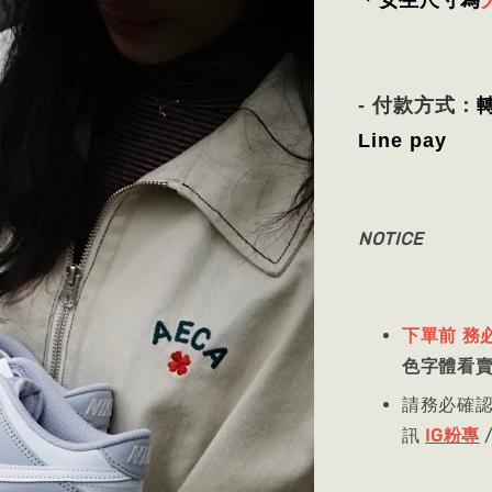
＊女生尺寸為
- 付款方式：
Line pay
NOTICE
下單前 務
色字體看
請務必確
訊
IG粉專