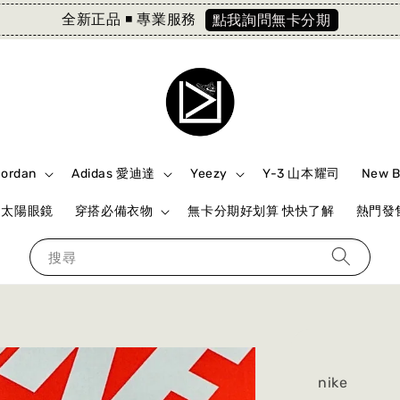
全新正品 ◾️ 專業服務
點我詢問無卡分期
Jordan
Adidas 愛迪達
Yeezy
Y-3 山本耀司
New 
ki 太陽眼鏡
穿搭必備衣物
無卡分期好划算 快快了解
熱門發售
搜尋
nike