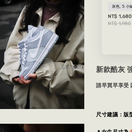
NT$ 1,680
NT$ 1,980
新款酷灰 
請早買早享受
尺寸建議：版