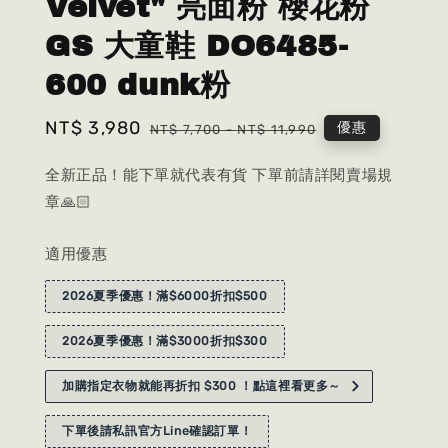
Velvet" 亮面粉 櫻花粉
GS 大童鞋 DO6485-
600 dunk粉
Sale
NT$ 3,980
Regular
優惠
NT$ 7,700
-
NT$ 11,990
price
price
全新正品！能下單就代表有貨 下單前請詳閱賣場規
章🙏🏻
適用優惠
2026夏季優惠！滿$6000折扣$500
2026夏季優惠！滿$3000折扣$300
加購指定衣物就能再折扣 $300 ！點這裡看更多～
下單後請私訊官方Line確認訂單！