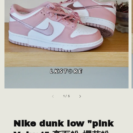
1
/
5
Nike dunk low "pink