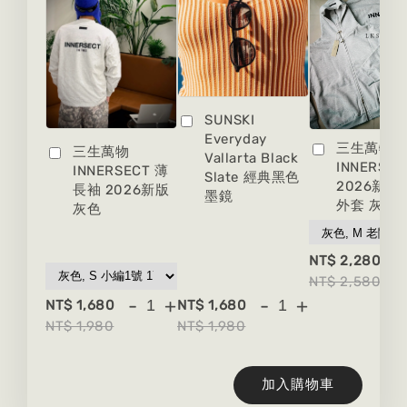
SUNSKI
Everyday
三生萬物
三生萬物
Vallarta Black
INNERSEC
INNERSECT 薄
Slate 經典黑色
2026新版
長袖 2026新版
墨鏡
外套 灰色
灰色
-
NT$ 2,280
NT$ 2,580
-
+
-
+
NT$ 1,680
NT$ 1,680
NT$ 1,980
NT$ 1,980
加入購物車