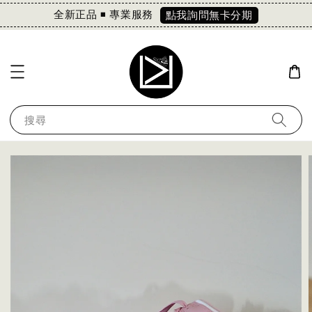
全新正品 ◾️ 專業服務
點我詢問無卡分期
搜尋