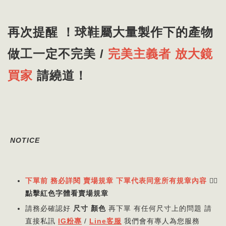
再次提醒 ！球鞋屬大量製作下的產物
做工一定不完美 /
完美主義者 放大鏡
買家
請繞道！
NOTICE
下單前 務必詳閱 賣場規章 下單代表同意所有規章內容
👈🏻
點擊紅色字體看賣場規章
請務必確認好
尺寸 顏色
再下單 有任何尺寸上的問題 請
直接私訊
IG粉專
/
Line客服
我們會有專人為您服務