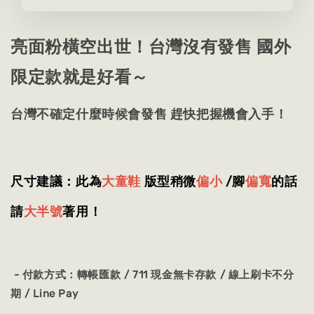
亮面粉橫空出世！台灣沒有發售 國外
限定款就是好看～
台灣不確定什麼時候會發售 趕快把握機會入手！
尺寸建議：此為
大童鞋
版型稍微
偏小
/腳
偏寬
的話
請
大半號
著用！
- 付款方式：
轉帳匯款 / 711 現金無卡存款 / 線上刷卡不分
期 / Line Pay