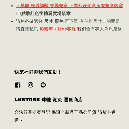
下單前 務必詳閱 賣場規章 下單代表同意所有規章內容
👈🏻
點擊紅色字體看賣場規章
請務必確認好
尺寸 顏色
再下單 有任何尺寸上的問題
請直接私訊
IG粉專
/
Line客服
我們會有專人為您服務
快來社群與我們互動！
LKSTORE 球鞋 潮流 選貨商店
合法營業立案登記 保證全新且正品公司貨 請放心選
購～