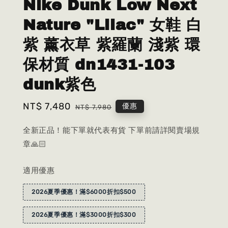
Nike Dunk Low Next
Nature "Lilac" 女鞋 白
紫 薰衣草 紫羅蘭 淺紫 環
保材質 dn1431-103
dunk紫色
Sale
NT$ 7,480
Regular
優惠
NT$ 7,980
price
price
全新正品！能下單就代表有貨 下單前請詳閱賣場規
章🙏🏻
適用優惠
2026夏季優惠！滿$6000折扣$500
2026夏季優惠！滿$3000折扣$300