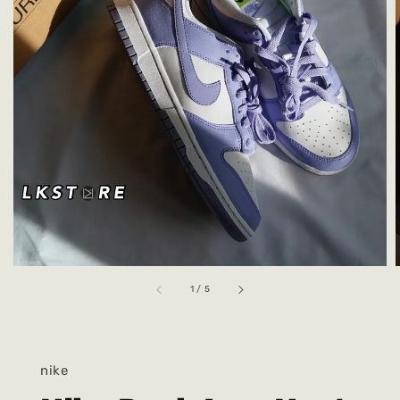
1
/
5
nike