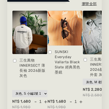
瀏覽全部
SUNSKI
Everyday
三生萬物
三生萬物
Vallarta Black
INNERSEC
INNERSECT 薄
Slate 經典黑色
2026新版
長袖 2026新版
墨鏡
外套 灰色
灰色
-
NT$ 2,280
NT$ 2,580
-
+
-
+
NT$ 1,680
NT$ 1,680
NT$ 1,980
NT$ 1,980