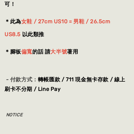
可！
＊此為
女
鞋 /
27cm US10 = 男鞋 / 26.5cm
US8.5
以此類推
＊腳板
偏寬
的話 請
大半號
著用
- 付款方式：
轉帳匯款 / 711 現金無卡存款 / 線上
刷卡不分期 / Line Pay
NOTICE