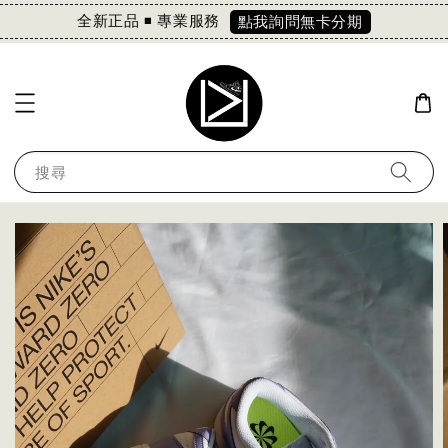
全新正品 ◾️ 專業服務
點我詢問無卡分期
搜尋