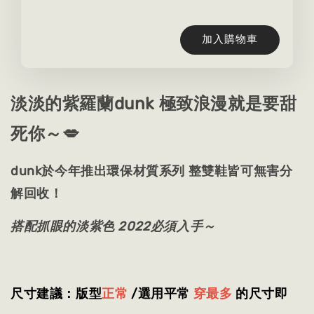
加入購物車
淡淡的紫羅蘭dunk 極致浪漫就是要甜
死你～💋
dunk於今年推出環保材質系列 整雙鞋皆可無害分
解回收！
搭配抓眼的淡紫色 2022必須入手～
尺寸建議：版型
正常
/選用平常
穿最多
的尺寸即