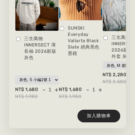
SUNSKI
Everyday
三生萬物
三生萬物
Vallarta Black
INNERSEC
INNERSECT 薄
Slate 經典黑色
2026新版
長袖 2026新版
墨鏡
外套 灰色
灰色
-
NT$ 2,280
NT$ 2,580
-
+
-
+
NT$ 1,680
NT$ 1,680
NT$ 1,980
NT$ 1,980
加入購物車