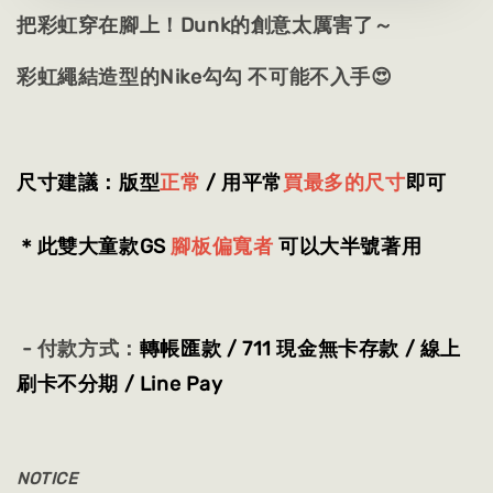
把彩虹穿在腳上！Dunk的創意太厲害了～
彩虹繩結造型的Nike勾勾 不可能不入手😍
尺寸建議：版型
正常
/ 用平常
買最多的尺寸
即可
＊此雙大童款GS
腳板偏寬者
可以大半號著用
- 付款方式：
轉帳匯款 / 711 現金無卡存款 / 線上
刷卡不分期 / Line Pay
NOTICE