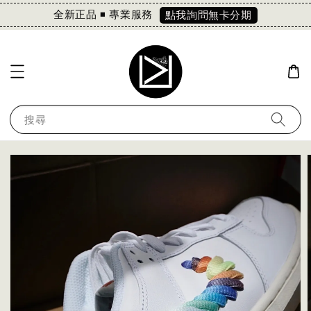
全新正品 ◾️ 專業服務
點我詢問無卡分期
搜尋