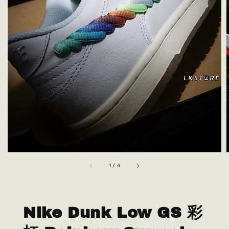
1
/
4
Nike Dunk Low GS 彩