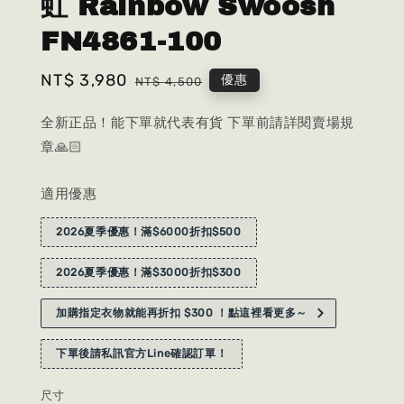
虹 Rainbow Swoosh
FN4861-100
Sale
NT$ 3,980
Regular
優惠
NT$ 4,500
price
price
全新正品！能下單就代表有貨 下單前請詳閱賣場規
章🙏🏻
適用優惠
2026夏季優惠！滿$6000折扣$500
2026夏季優惠！滿$3000折扣$300
加購指定衣物就能再折扣 $300 ！點這裡看更多～
下單後請私訊官方Line確認訂單！
尺寸