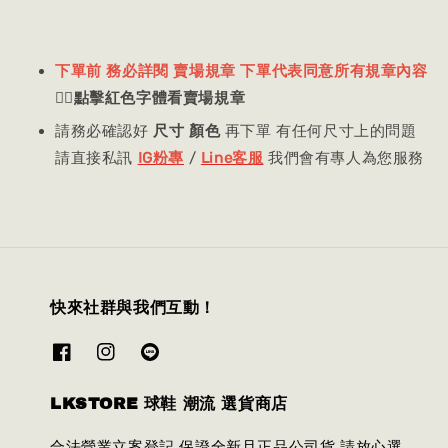
下單前 務必詳閱 賣場規章 下單代表同意所有規章內容
👈🏻
點擊紅色字體看賣場規章
請務必確認好
尺寸 顏色
再下單 有任何尺寸上的問題
請直接私訊
IG粉專
/
Line客服
我們會有專人為您服務
快來社群與我們互動！
LKSTORE 球鞋 潮流 選貨商店
合法營業立案登記 保證全新且正品公司貨 請放心選