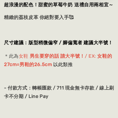
超浪漫的配色！甜蜜的草莓牛奶 送禮自用兩相宜～
精緻的荔枝皮革 你絕對要入手🥰
尺寸建議：版型稍微偏窄 / 腳偏寬者 建議大半號！
＊此為
女鞋
男生要穿的話 請大半號！
/ EX:
女鞋的
27cm=男鞋的26.5cm
以此類推
- 付款方式：轉帳匯款 / 711 現金無卡存款 / 線上刷
卡不分期 / Line Pay