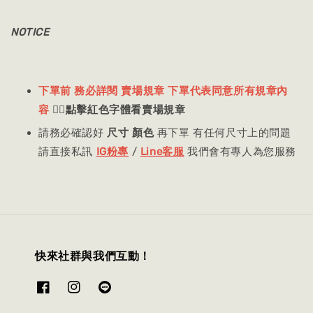
NOTICE
下單前 務必詳閱 賣場規章 下單代表同意所有規章內
容
👈🏻
點擊紅色字體看賣場規章
請務必確認好
尺寸 顏色
再下單 有任何尺寸上的問題
請直接私訊
IG粉專
/
Line客服
我們會有專人為您服務
快來社群與我們互動！