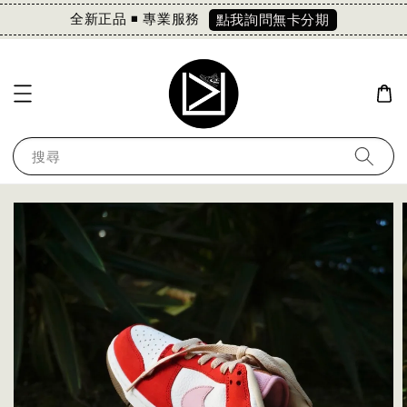
全新正品 ◾️ 專業服務
點我詢問無卡分期
搜尋