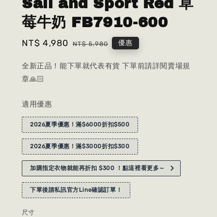
Sail and Sport Red 草
莓牛奶 FB7910-600
Sale
NT$ 4,980
Regular
優惠
NT$ 5,980
price
price
全新正品！能下單就代表有貨 下單前請詳閱賣場規
章🙏🏻
適用優惠
2026夏季優惠！滿$6000折扣$500
2026夏季優惠！滿$3000折扣$300
加購指定衣物就能再折扣 $300 ！點這裡看更多～
下單後請私訊官方Line確認訂單！
尺寸