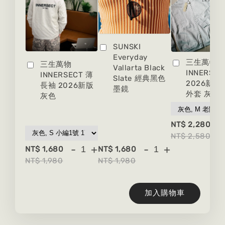
SUNSKI
Everyday
三生萬物
三生萬物
Vallarta Black
INNERSEC
INNERSECT 薄
Slate 經典黑色
2026新版
長袖 2026新版
墨鏡
外套 灰色
灰色
-
NT$ 2,280
NT$ 2,580
-
+
-
+
NT$ 1,680
NT$ 1,680
NT$ 1,980
NT$ 1,980
加入購物車