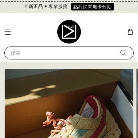
全新正品 ◾️ 專業服務
點我詢問無卡分期
搜尋