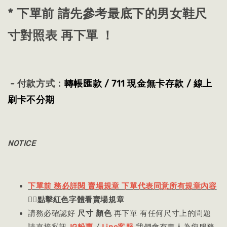
* 下單前 請先參考最底下的男女鞋尺
寸對照表 再下單 ！
- 付款方式：
轉帳匯款 / 711 現金無卡存款 / 線上
刷卡不分期
NOTICE
下單前 務必詳閱 賣場規章 下單代表同意所有規章內容
👈🏻
點擊紅色字體看賣場規章
請務必確認好
尺寸 顏色
再下單 有任何尺寸上的問題
請直接私訊
IG粉專
/
Line客服
我們會有專人為您服務