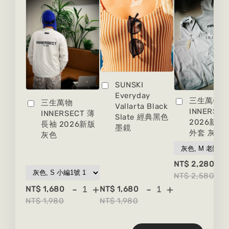
SUNSKI
Everyday
三生萬物
三生萬物
Vallarta Black
INNERSEC
INNERSECT 薄
Slate 經典黑色
2026新版
長袖 2026新版
墨鏡
外套 灰色
灰色
-
NT$ 2,280
NT$ 2,580
-
+
-
+
NT$ 1,680
NT$ 1,680
NT$ 1,980
NT$ 1,980