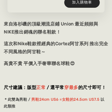
加入購物車
來自洛杉磯的頂級潮流店鋪 Union 最近頻頻與
NIKE推出銷魂的聯名鞋款！
這次和Nike鞋款裡經典的Cortez阿甘系列 推出完全
不同風格的阿甘鞋～
高貴不貴 平價入手奢華聯名球鞋😍
尺寸建議：版型
正常
/ 選平常
穿最多
的尺寸即可
！
＊此雙為男鞋 /
男鞋24cm US6 =女鞋的24.5cm US7.5
以
此類推