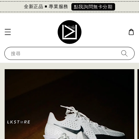
全新正品 ◾️ 專業服務
點我詢問無卡分期
搜尋