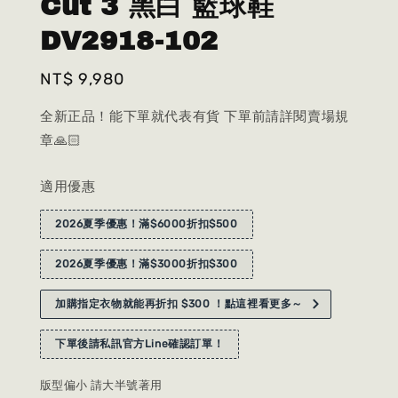
Cut 3 黑白 籃球鞋
DV2918-102
Regular
NT$ 9,980
price
全新正品！能下單就代表有貨 下單前請詳閱賣場規
章🙏🏻
適用優惠
2026夏季優惠！滿$6000折扣$500
2026夏季優惠！滿$3000折扣$300
加購指定衣物就能再折扣 $300 ！點這裡看更多～
下單後請私訊官方Line確認訂單！
版型偏小 請大半號著用