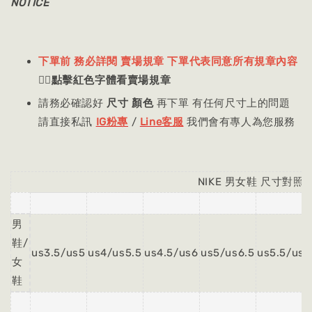
NOTICE
下單前 務必詳閱 賣場規章 下單代表同意所有規章內容
👈🏻
點擊紅色字體看賣場規章
請務必確認好
尺寸 顏色
再下單 有任何尺寸上的問題
請直接私訊
IG粉專
/
Line客服
我們會有專人為您服務
NIKE 男女鞋 尺寸對照
男
鞋/
us3.5/us5
us4/us5.5
us4.5/us6
us5/us6.5
us5.5/us7
女
鞋