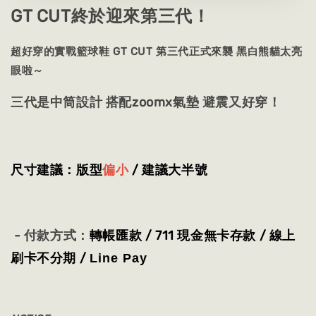
GT CUT終於迎來第三代！
超好穿的實戰籃球鞋 GT CUT 第三代正式來襲 黑白熊貓太亮
眼啦～
三代是中筒設計 搭配zoomx氣墊 避震又好穿！
尺寸建議：版型
偏小
/ 建議大半號
- 付款方式：
轉帳匯款 / 711 現金無卡存款 / 線上
刷卡不分期 /
Line Pay