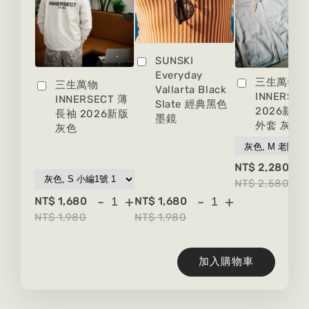
SUNSKI
Everyday
三生萬物
三生萬物
Vallarta Black
INNERSEC
INNERSECT 薄
Slate 經典黑色
2026新版
長袖 2026新版
墨鏡
外套 灰色
灰色
-
NT$ 2,280
NT$ 2,580
-
+
-
+
NT$ 1,680
NT$ 1,680
NT$ 1,980
NT$ 1,980
加入購物車