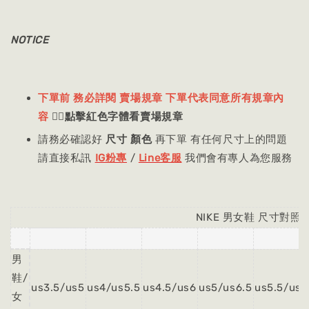
NOTICE
下單前 務必詳閱 賣場規章 下單代表同意所有規章內
容
👈🏻
點擊紅色字體看賣場規章
請務必確認好
尺寸 顏色
再下單 有任何尺寸上的問題
請直接私訊
IG粉專
/
Line客服
我們會有專人為您服務
NIKE 男女鞋 尺寸對照
男
鞋/
us3.5/us5
us4/us5.5
us4.5/us6
us5/us6.5
us5.5/us7
女