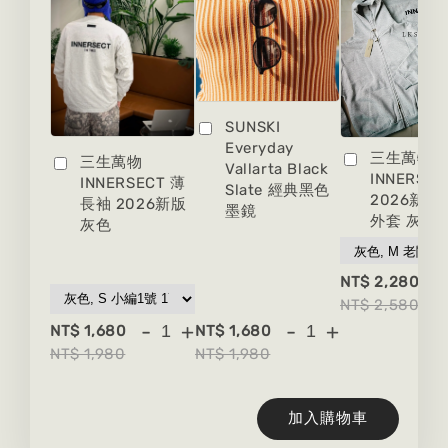
SUNSKI
Everyday
三生萬物
三生萬物
Vallarta Black
INNERSEC
INNERSECT 薄
Slate 經典黑色
2026新版
長袖 2026新版
墨鏡
外套 灰色
灰色
-
NT$ 2,280
NT$ 2,580
-
+
-
+
NT$ 1,680
NT$ 1,680
NT$ 1,980
NT$ 1,980
加入購物車