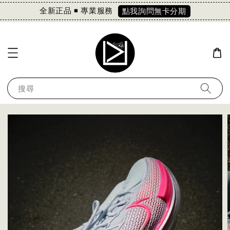
全新正品 ◾️ 專業服務
點我詢問無卡分期
搜尋