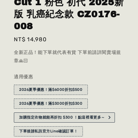
Cut 1 粉色 初代 2025新
版 乳癌紀念款 CZ0176-
008
Regular
NT$ 14,980
price
全新正品！能下單就代表有貨 下單前請詳閱賣場規
章🙏🏻
適用優惠
2026夏季優惠！滿$6000折扣$500
2026夏季優惠！滿$3000折扣$300
加購指定衣物就能再折扣 $300 ！點這裡看更多～
下單後請私訊官方Line確認訂單！