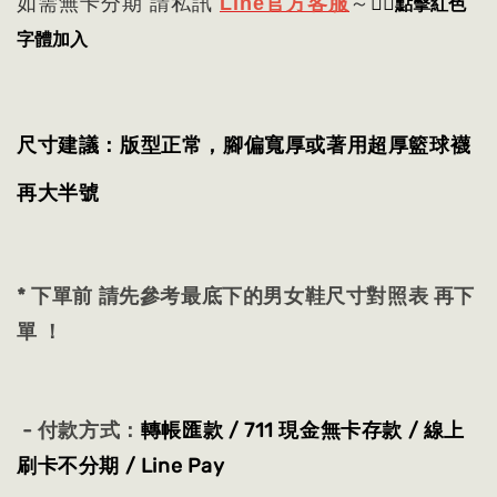
👈🏻
點擊紅色
如需無卡分期 請私訊
Line官方客服
～
字體加入
尺寸建議：版型正常，腳偏寬厚或著用超厚籃球襪
再大半號
* 下單前 請先參考最底下的男女鞋尺寸對照表 再下
單 ！
- 付款方式：
轉帳匯款 / 711 現金無卡存款 / 線上
刷卡不分期 / Line Pay