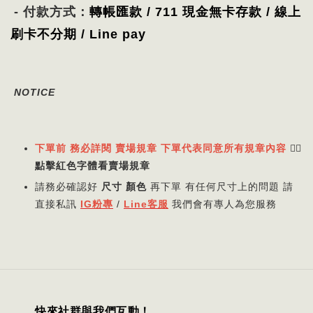
- 付款方式：
轉帳匯款 / 711 現金無卡存款 / 線上
刷卡不分期 / Line pay
NOTICE
下單前 務必詳閱 賣場規章 下單代表同意所有規章內容
👈🏻
點擊紅色字體看賣場規章
請務必確認好
尺寸 顏色
再下單 有任何尺寸上的問題 請
直接私訊
IG粉專
/
Line客服
我們會有專人為您服務
快來社群與我們互動！