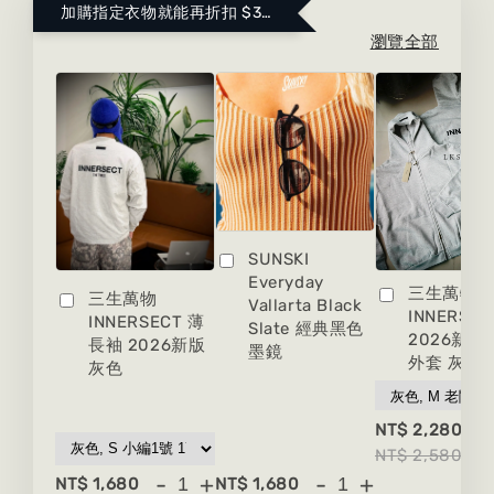
加購指定衣物就能再折扣 $300 ！點這裡看更多～
瀏覽全部
SUNSKI
Everyday
三生萬物
三生萬物
Vallarta Black
INNERSEC
INNERSECT 薄
Slate 經典黑色
2026新版
長袖 2026新版
墨鏡
外套 灰色
灰色
-
NT$ 2,280
NT$ 2,580
-
+
-
+
NT$ 1,680
NT$ 1,680