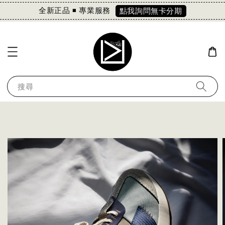
全新正品 ◾️ 專業服務
點我詢問無卡分期
搜尋