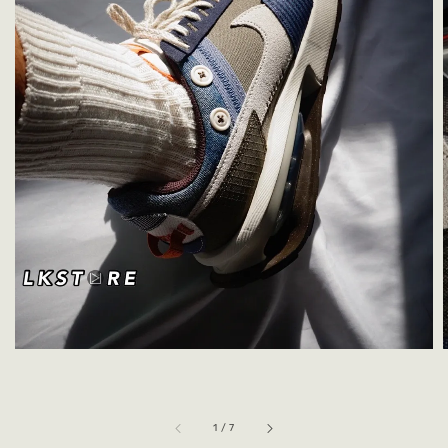
1
/
7