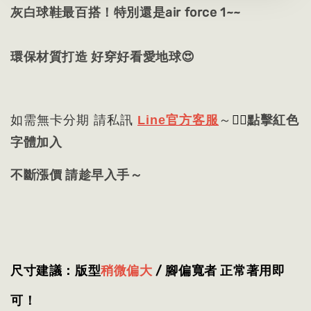
灰白球鞋最百搭！特別還是air force 1~~
環保材質打造 好穿好看愛地球😍
👈🏻
點擊紅色
如需無卡分期 請私訊
Line官方客服
～
字體加入
不斷漲價 請趁早入手～
尺寸建議：版型
稍微偏大
/ 腳偏寬者 正常著用
即
可
！