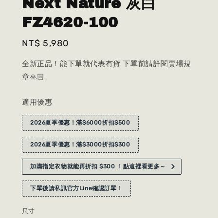
Next Nature 灰白
FZ4620-100
Regular
NT$ 5,980
price
全新正品！能下單就代表有貨 下單前請詳閱賣場規
章🙏🏻
適用優惠
2026夏季優惠！滿$6000折扣$500
2026夏季優惠！滿$3000折扣$300
加購指定衣物就能再折扣 $300 ！點這裡看更多～
下單後請私訊官方Line確認訂單！
尺寸