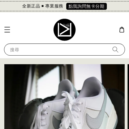
全新正品 ◾️ 專業服務
點我詢問無卡分期
搜尋