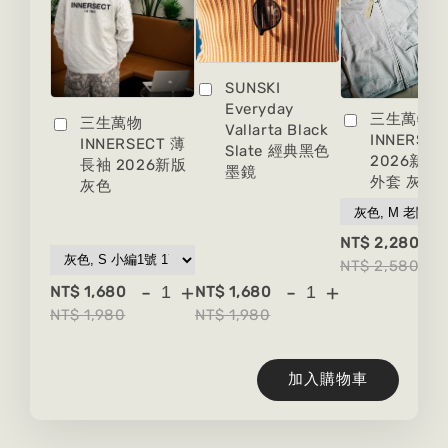
SUNSKI
Everyday
三生萬物
三生萬物
Vallarta Black
INNERSEC
INNERSECT 薄
Slate 經典黑色
2026新版
長袖 2026新版
墨鏡
外套 灰色
灰色
-
NT$ 2,280
NT$ 2,580
-
+
-
+
NT$ 1,680
NT$ 1,680
NT$ 1,980
NT$ 1,980
加入購物車