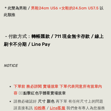
＊此雙為男鞋 /
男鞋24cm US6 =女鞋的24.5cm US7.5
以
此類推
- 付款方式：
轉帳匯款 / 711 現金無卡存款 / 線上
刷卡不分期 / Line Pay
NOTICE
下單前 務必詳閱 賣場規章 下單代表同意所有規章內
容
👈🏻
點擊紅色字體看賣場規章
請務必確認好
尺寸 顏色
再下單 有任何尺寸上的問題
請直接私訊
IG粉專
/
Line客服
我們會有專人為您服務