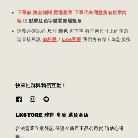
下單前 務必詳閱 賣場規章 下單代表同意所有規章內
容
👈🏻
點擊紅色字體看賣場規章
請務必確認好
尺寸 顏色
再下單 有任何尺寸上的問題
請直接私訊
IG粉專
/
Line客服
我們會有專人為您服務
快來社群與我們互動！
LKSTORE 球鞋 潮流 選貨商店
合法營業立案登記 保證全新且正品公司貨 請放心選
購～