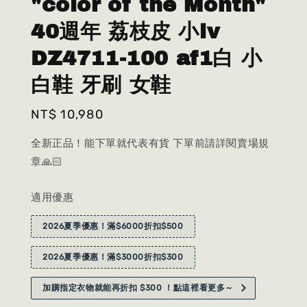
"color of the Month"
40週年 荔枝皮 小lv
DZ4711-100 af1白 小
白鞋 牙刷 女鞋
Regular
NT$ 10,980
price
全新正品！能下單就代表有貨 下單前請詳閱賣場規
章🙏🏻
適用優惠
2026夏季優惠！滿$6000折扣$500
2026夏季優惠！滿$3000折扣$300
加購指定衣物就能再折扣 $300 ！點這裡看更多～