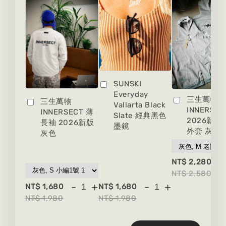
SUNSKI
Everyday
三生萬物
三生萬物
Vallarta Black
INNERSEC
INNERSECT 薄
Slate 經典黑色
2026新版
長袖 2026新版
墨鏡
外套 灰色
灰色
-
NT$ 2,280
NT$ 2,580
-
+
-
+
NT$ 1,680
NT$ 1,680
NT$ 1,980
NT$ 1,980