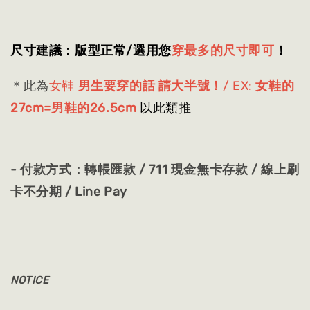
尺寸建議：版型正常/選用
您
穿最多的尺寸即可
！
＊此為
女鞋
男生要穿的話 請大半號！
/ EX:
女鞋的
27cm=男鞋的26.5cm
以此類推
- 付款方式：轉帳匯款 / 711 現金無卡存款 / 線上刷
卡不分期 / Line Pay
NOTICE