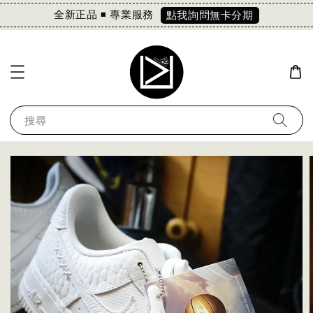
全新正品 ◾️ 專業服務
點我詢問無卡分期
搜尋