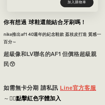
加入購物車
你有想過 球鞋還能結合牙刷嗎！
nike推出af1 40週年的紀念鞋款 荔枝皮打造 質感一
百分～
超級像和LV聯名的AF1 但價格超級親
民😙
如需無卡分期 請私訊
Line官方客服
👈🏻
點擊紅色字體加入
～