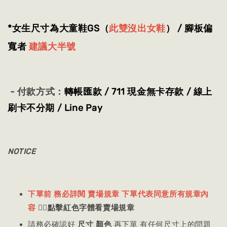
*女生尺寸為大童鞋GS（
此雙沒出女鞋
） / 腳板偏
寬者
建議大半號
- 付款方式：
轉帳匯款 / 711 現金無卡存款 / 線上
刷卡不分期 / Line Pay
NOTICE
下單前 務必詳閱 賣場規章 下單代表同意所有規章內
容
👈🏻
點擊紅色字體看賣場規章
請務必確認好
尺寸 顏色
再下單 有任何尺寸上的問題