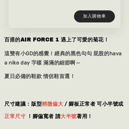
加入購物車
百搭的AIR FORCE 1 遇上了可愛的菊花！
這雙有小GD的感覺！經典的黑色勾勾 屁股的hava
a nike day 字樣 滿滿的細節啊～
夏日必備的鞋款 情侶鞋首選！
尺寸建議：版型
稍微偏大
/ 腳板正常者 可小半號或
正常尺寸
！腳偏寬者 請
大半號
著用
！