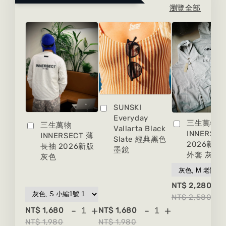
瀏覽全部
SUNSKI
Everyday
三生萬物
三生萬物
Vallarta Black
INNERSEC
INNERSECT 薄
Slate 經典黑色
2026新版
長袖 2026新版
墨鏡
外套 灰色
灰色
-
NT$ 2,280
NT$ 2,580
-
+
-
+
NT$ 1,680
NT$ 1,680
NT$ 1,980
NT$ 1,980