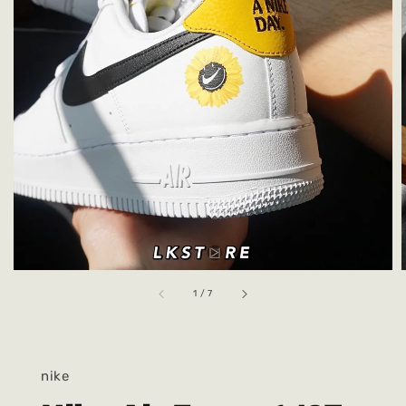
1
/
7
nike