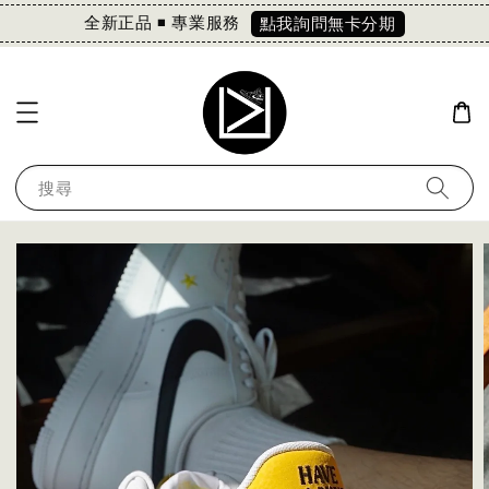
全新正品 ◾️ 專業服務
點我詢問無卡分期
搜尋