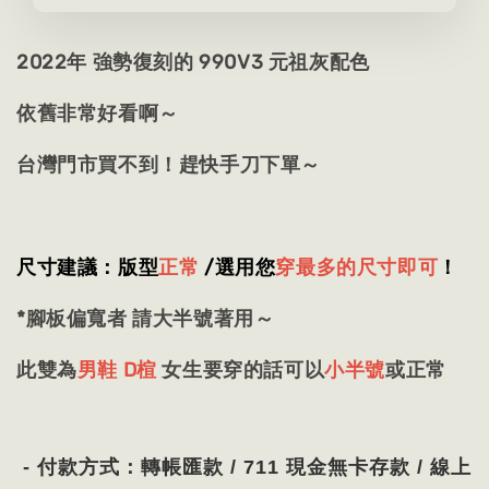
2022年 強勢復刻的 990V3 元祖灰配色
依舊非常好看啊～
台灣門市買不到！趕快手刀下單～
尺寸建議：版型
正常
/
選用
您
穿最多的尺寸即可
！
*腳板偏寬者 請大半號著用～
此雙為
男鞋 D楦
女生要穿的話可以
小半號
或正常
- 付款方式：轉帳匯款 / 711 現金無卡存款 / 線上