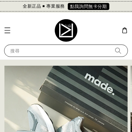
全新正品 ◾️ 專業服務
點我詢問無卡分期
搜尋