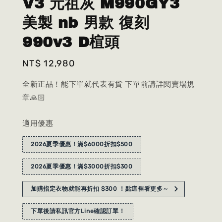
V3 元祖灰 M990GY3
美製 nb 男款 復刻
990v3 D楦頭
Regular
NT$ 12,980
price
全新正品！能下單就代表有貨 下單前請詳閱賣場規
章🙏🏻
適用優惠
2026夏季優惠！滿$6000折扣$500
2026夏季優惠！滿$3000折扣$300
加購指定衣物就能再折扣 $300 ！點這裡看更多～
下單後請私訊官方Line確認訂單！