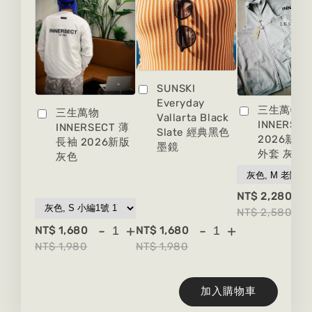
SUNSKI
Everyday
三生萬物
三生萬物
Vallarta Black
INNERSEC
INNERSECT 薄
Slate 經典黑色
2026新版
長袖 2026新版
墨鏡
外套 灰色
灰色
-
NT$ 2,280
NT$ 2,580
-
+
-
+
NT$ 1,680
NT$ 1,680
NT$ 1,980
NT$ 1,980
加入購物車