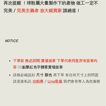
再次提醒 ！球鞋屬大量製作下的產物 做工一定不
完美 /
完美主義者 放大鏡買家
請繞道！
NOTICE
下單前 務必詳閱 賣場規章 下單代表同意所有規章內
容
👈🏻
點擊紅色字體看賣場規章
請務必確認好
尺寸 顏色
再下單 有任何尺寸上的問題
請直接私訊
IG粉專
/
Line客服
我們會有專人為您服務