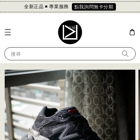
全新正品 ◾️ 專業服務
點我詢問無卡分期
搜尋