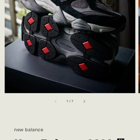
1
/
7
new balance