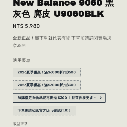
New Balance 9060 黑
灰色 麂皮 U9060BLK
Regular
NT$ 5,980
price
全新正品！能下單就代表有貨 下單前請詳閱賣場規
章🙏🏻
適用優惠
2026夏季優惠！滿$6000折扣$500
2026夏季優惠！滿$3000折扣$300
加購指定衣物就能再折扣 $300 ！點這裡看更多～
下單後請私訊官方Line確認訂單！
版型正常