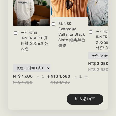
SUNSKI
Everyday
三生萬物
三生萬物
Vallarta Black
INNERSEC
INNERSECT 薄
Slate 經典黑色
2026新版
長袖 2026新版
墨鏡
外套 灰色
灰色
-
NT$ 2,280
NT$ 2,580
-
+
-
+
NT$ 1,680
NT$ 1,680
NT$ 1,980
NT$ 1,980
加入購物車