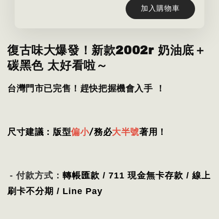
加入購物車
復古味大爆發！新款2002r 奶油底＋
碳黑色 太好看啦～
台灣門市已完售！趕快把握機會入手 ！
尺寸建議：版型
偏小
/務必
大半號
著用
！
- 付款方式：
轉帳匯款 / 711 現金無卡存款 / 線上
刷卡不分期 / Line Pay