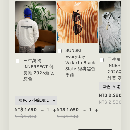
SUNSKI
Everyday
三生萬物
三生萬物
Vallarta Black
INNERSEC
INNERSECT 薄
Slate 經典黑色
2026新版
長袖 2026新版
墨鏡
外套 灰色
灰色
-
NT$ 2,280
NT$ 2,580
-
+
-
+
NT$ 1,680
NT$ 1,680
NT$ 1,980
NT$ 1,980