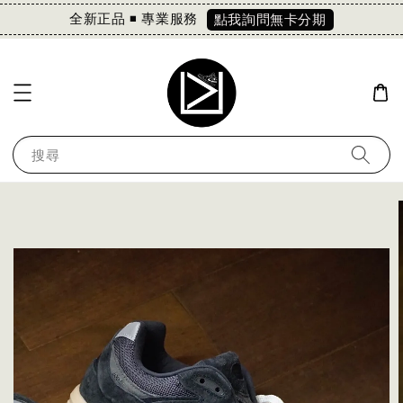
全新正品 ◾️ 專業服務
點我詢問無卡分期
搜尋