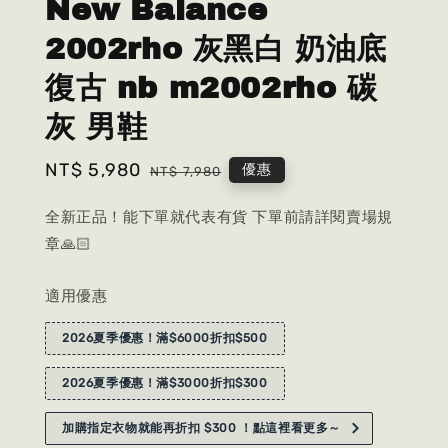
New Balance
2002rho 灰黑白 奶油底
復古 nb m2002rho 碳
灰 男鞋
Sale
NT$ 5,980
Regular
優惠
NT$ 7,980
price
price
全新正品！能下單就代表有貨 下單前請詳閱賣場規
章🙏🏻
適用優惠
2026夏季優惠！滿$6000折扣$500
2026夏季優惠！滿$3000折扣$300
加購指定衣物就能再折扣 $300 ！點這裡看更多～