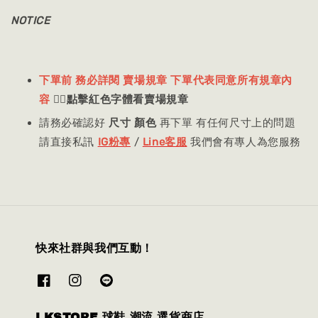
NOTICE
下單前 務必詳閱 賣場規章 下單代表同意所有規章內
容
👈🏻
點擊紅色字體看賣場規章
請務必確認好
尺寸 顏色
再下單 有任何尺寸上的問題
請直接私訊
IG粉專
/
Line客服
我們會有專人為您服務
快來社群與我們互動！
LKSTORE 球鞋 潮流 選貨商店