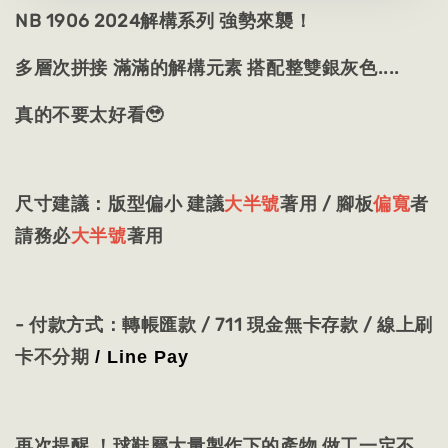
NB 1906 2024解構系列 強勢來襲！
多層次拼接 滿滿的解構元素 搭配整雙銀灰色....
真的不要太好看🥹
尺寸建議：版型偏小 建議
大半號
著用 / 腳板
偏寬
者
請務必
大半號
著用
- 付款方式：轉帳匯款 / 711 現金無卡存款 / 線上刷
卡不分期
/ Line Pay
再次提醒 ！球鞋屬大量製作下的產物 做工一定不