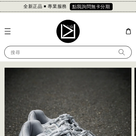
全新正品 ◾️ 專業服務
點我詢問無卡分期
搜尋