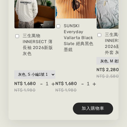
SUNSKI
Everyday
三生萬物
三生萬物
Vallarta Black
INNERSEC
INNERSECT 薄
Slate 經典黑色
2026新版
長袖 2026新版
墨鏡
外套 灰色
灰色
-
NT$ 2,280
NT$ 2,580
-
+
-
+
NT$ 1,680
NT$ 1,680
NT$ 1,980
NT$ 1,980
加入購物車