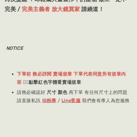
完美 /
完美主義者 放大鏡買家
請繞道！
NOTICE
下單前 務必詳閱 賣場規章 下單代表同意所有規章內
容
👈🏻
點擊紅色字體看賣場規章
請務必確認好
尺寸 顏色
再下單 有任何尺寸上的問題
請直接私訊
IG粉專
/
Line客服
我們會有專人為您服務