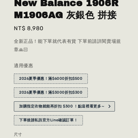
New Balance 1906R
M1906AG 灰銀色 拼接
Regular
NT$ 8,980
price
全新正品！能下單就代表有貨 下單前請詳閱賣場規
章🙏🏻
適用優惠
2026夏季優惠！滿$6000折扣$500
2026夏季優惠！滿$3000折扣$300
加購指定衣物就能再折扣 $300 ！點這裡看更多～
下單後請私訊官方Line確認訂單！
尺寸