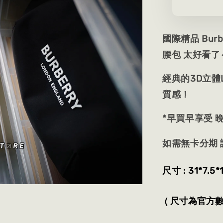
國際精品 Bur
腰包 太好看了
經典的3D立體
質感！
*早買早享受 
如需無卡分期 
尺寸 : 31*7.
( 尺寸為官方