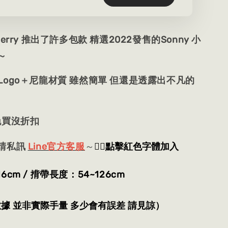
berry 推出了許多包款 精選2022發售的Sonny 小
～
Logo＋尼龍材質 雖然簡單 但還是透露出不凡的
晚買沒折扣
👈🏻
點擊紅色字體加入
請私訊
Line官方客服
～
5*16cm / 揹帶長度：54~126cm
數據 並非實際手量 多少會有誤差 請見諒）