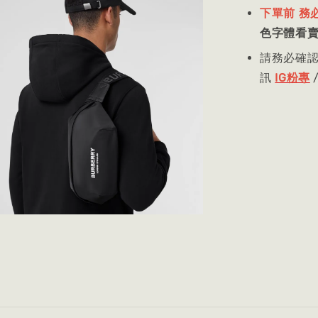
下單前 務
色字體看
請務必確
訊
IG粉專