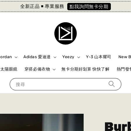
全新正品 ◾️ 專業服務
點我詢問無卡分期
Jordan
Adidas 愛迪達
Yeezy
Y-3 山本耀司
New 
ki 太陽眼鏡
穿搭必備衣物
無卡分期好划算 快快了解
熱門發售
搜尋
Bur