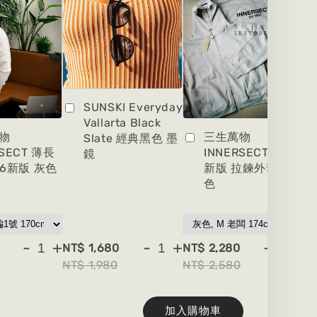
SUNSKI Everyday
Vallarta Black
物
三生萬物
Slate 經典黑色 墨
RSECT 薄長
INNERSECT 2026
鏡
26新版 灰色
新版 拉鍊外套 灰
色
-
+
-
+
-
+
NT$ 1,680
NT$ 2,280
NT
NT$ 1,980
NT$ 2,580
NT
加入購物車