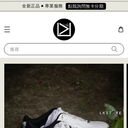
全新正品 ◾️ 專業服務
點我詢問無卡分期
搜尋