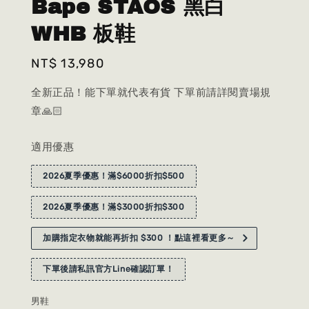
Bape STAOS 黑白
WHB 板鞋
Regular
NT$ 13,980
price
全新正品！能下單就代表有貨 下單前請詳閱賣場規
章🙏🏻
適用優惠
2026夏季優惠！滿$6000折扣$500
2026夏季優惠！滿$3000折扣$300
加購指定衣物就能再折扣 $300 ！點這裡看更多～
下單後請私訊官方Line確認訂單！
男鞋