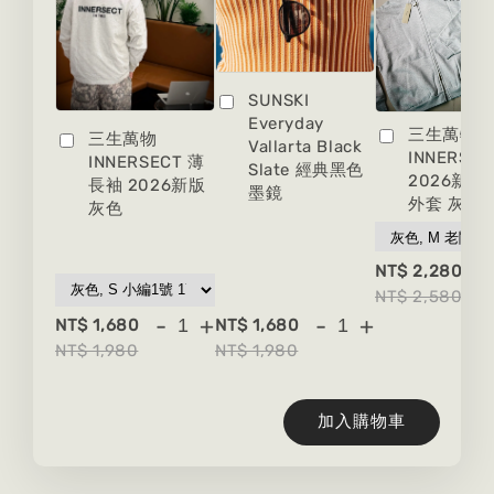
SUNSKI
Everyday
三生萬物
三生萬物
Vallarta Black
INNERSEC
INNERSECT 薄
Slate 經典黑色
2026新版
長袖 2026新版
墨鏡
外套 灰色
灰色
-
NT$ 2,280
NT$ 2,580
-
+
-
+
NT$ 1,680
NT$ 1,680
NT$ 1,980
NT$ 1,980
加入購物車