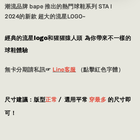
潮流品牌 bape 推出的熱門球鞋系列 STA !
2024的新款 超大的流星LOGO~
經典的流星logo和猩猩猿人頭 為你帶來不一樣的
球鞋體驗
無卡分期請私訊☞
Line客服
（點擊紅色字體）
尺寸建議：版型
正常
/ 選用平常
穿最多
的尺寸即
可！