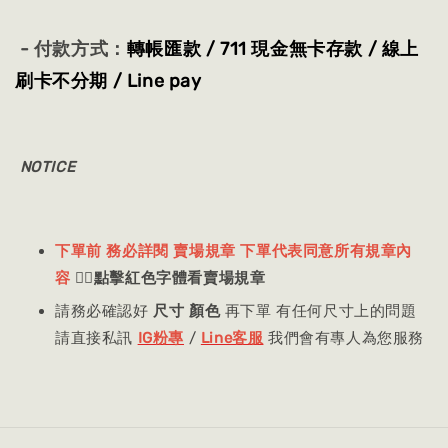
- 付款方式：
轉帳匯款 / 711 現金無卡存款 / 線上
刷卡不分期 / Line pay
NOTICE
下單前 務必詳閱 賣場規章 下單代表同意所有規章內
容
👈🏻
點擊紅色字體看賣場規章
請務必確認好
尺寸 顏色
再下單 有任何尺寸上的問題
請直接私訊
IG粉專
/
Line客服
我們會有專人為您服務