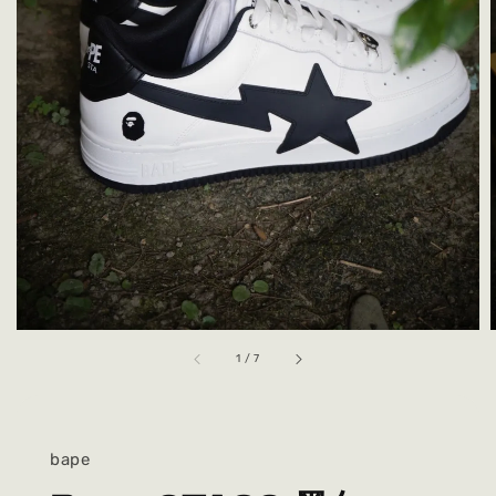
1
/
7
bape