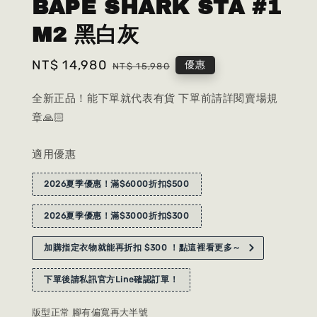
BAPE SHARK STA #1
M2 黑白灰
Sale
NT$ 14,980
Regular
優惠
NT$ 15,980
price
price
全新正品！能下單就代表有貨 下單前請詳閱賣場規
章🙏🏻
適用優惠
2026夏季優惠！滿$6000折扣$500
2026夏季優惠！滿$3000折扣$300
加購指定衣物就能再折扣 $300 ！點這裡看更多～
下單後請私訊官方Line確認訂單！
版型正常 腳有偏寬再大半號