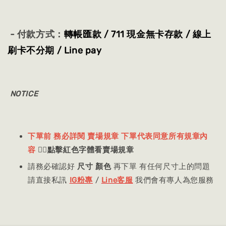
- 付款方式：
轉帳匯款 / 711 現金無卡存款 / 線上
刷卡不分期 / Line pay
NOTICE
下單前 務必詳閱 賣場規章 下單代表同意所有規章內
容
👈🏻
點擊紅色字體看賣場規章
請務必確認好
尺寸 顏色
再下單 有任何尺寸上的問題
請直接私訊
IG粉專
/
Line客服
我們會有專人為您服務