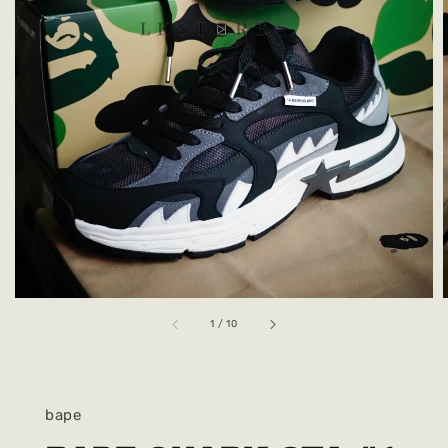
1
/
10
bape