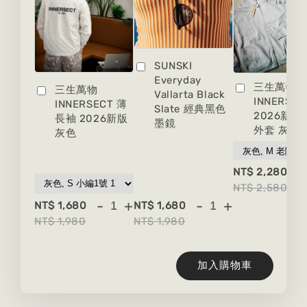
SUNSKI
Everyday
三生萬物
三生萬物
Vallarta Black
INNERSEC
INNERSECT 薄
Slate 經典黑色
2026新版
長袖 2026新版
墨鏡
外套 灰色
灰色
-
NT$ 2,280
NT$ 2,580
-
+
-
+
NT$ 1,680
NT$ 1,680
NT$ 1,980
NT$ 1,980
加入購物車