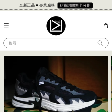
全新正品 ◾️ 專業服務
點我詢問無卡分期
搜尋