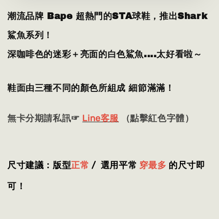
潮流品牌 Bape 超熱門的STA球鞋，推出Shark
鯊魚系列！
深咖啡色的迷彩＋亮面的白色鯊魚....太好看啦～
鞋面由三種不同的顏色所組成 細節滿滿！
無卡分期請私訊☞
Line客服
（點擊紅色字體）
尺寸建議：版型
正常
/ 選用平常
穿最多
的尺寸即
可！