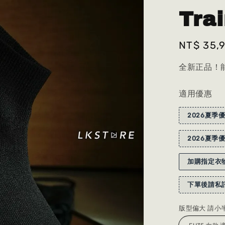
Tra
Regular
NT$ 35,
price
全新正品！能
適用優惠
2026夏季優
2026夏季優
加購指定衣物
下單後請私訊
版型偏大 請小