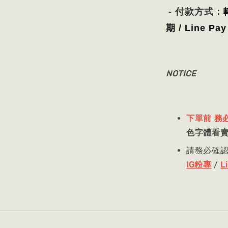
- 付款方式：
期
/
Line Pay
NOTICE
下單前 務
色字體看
請務必確
IG粉專
/
L