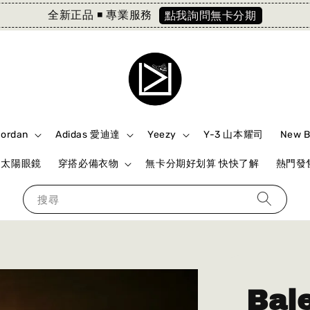
全新正品 ◾️ 專業服務
點我詢問無卡分期
Jordan
Adidas 愛迪達
Yeezy
Y-3 山本耀司
New 
ki 太陽眼鏡
穿搭必備衣物
無卡分期好划算 快快了解
熱門發售
搜尋
Bal