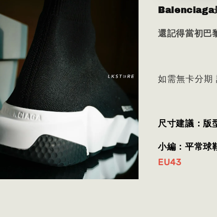
Balencia
還記得當初巴黎
如需無卡分期
尺寸建議：版
小編：平常球鞋穿2
EU43