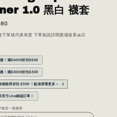
iner 1.0 黑白 襪套
980
下單就代表有貨 下單前請詳閱賣場規章🙏🏻
惠！滿$6000折扣$500
惠！滿$3000折扣$300
就能再折扣 $300 ！點這裡看更多～
官方Line確認訂單！
半號至一號著用