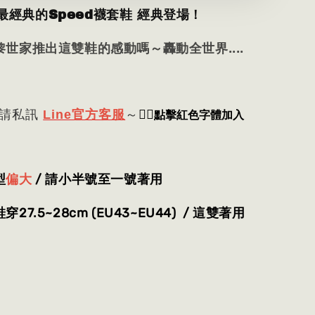
ga最經典的Speed襪套鞋 經典登場！
世家推出這雙鞋的感動嗎～轟動全世界....
👈🏻
點擊紅色字體加入
 請私訊
Line官方客服
～
型
偏大
/ 請小半號至一號著用
7.5~28cm (EU43~EU44) / 這雙著用