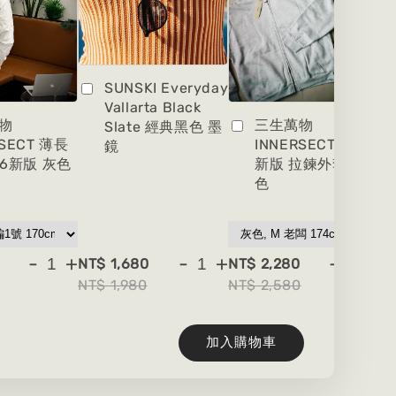
SUNSKI Everyday
Vallarta Black
物
三生萬物
Slate 經典黑色 墨
RSECT 薄長
INNERSECT 2026
鏡
26新版 灰色
新版 拉鍊外套 灰
色
-
+
-
+
-
+
NT$ 1,680
NT$ 2,280
NT
NT$ 1,980
NT$ 2,580
NT
加入購物車