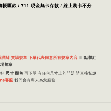
轉帳匯款 / 711 現金無卡存款 / 線上刷卡不分
必詳閱 賣場規章 下單代表同意所有規章內容
👈🏻
點擊紅
賣場規章
認好
尺寸 顏色
再下單 有任何尺寸上的問題 請直接私訊
ine客服
我們會有專人為您服務