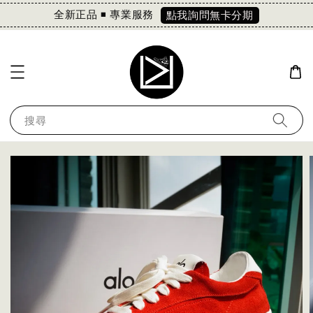
全新正品 ◾️ 專業服務
點我詢問無卡分期
搜尋