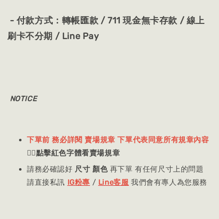
- 付款方式：轉帳匯款 / 711 現金無卡存款 / 線上
刷卡不分期 / Line Pay
NOTICE
下單前 務必詳閱 賣場規章 下單代表同意所有規章內容
👈🏻
點擊紅色字體看賣場規章
請務必確認好
尺寸 顏色
再下單 有任何尺寸上的問題
請直接私訊
IG粉專
/
Line客服
我們會有專人為您服務