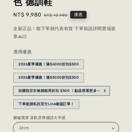
色 德訓鞋
Sale
NT$ 9,980
Regular
優惠
NT$ 10,980
price
price
全新正品！能下單就代表有貨 下單前請詳閱賣場規
章🙏🏻
適用優惠
2026夏季優惠！滿$6000折扣$500
2026夏季優惠！滿$3000折扣$300
加購指定衣物就能再折扣 $300 ！點這裡看更多～
下單後請私訊官方Line確認訂單！
腳偏寬厚 喜歡穿厚襪請大半號