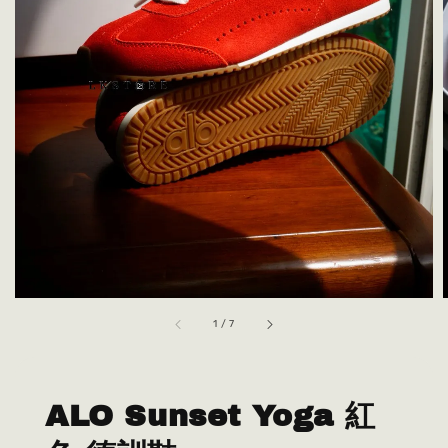
1
/
7
ALO Sunset Yoga 紅