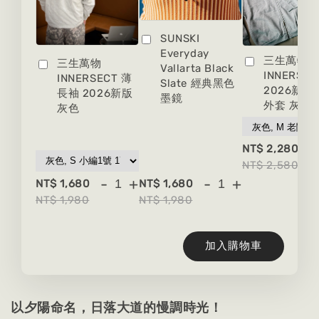
SUNSKI
Everyday
三生萬物
三生萬物
Vallarta Black
INNERSEC
INNERSECT 薄
Slate 經典黑色
2026新版
長袖 2026新版
墨鏡
外套 灰色
灰色
-
NT$ 2,280
NT$ 2,580
-
+
-
+
NT$ 1,680
NT$ 1,680
NT$ 1,980
NT$ 1,980
加入購物車
以夕陽命名，日落大道的慢調時光！