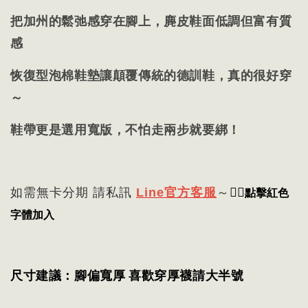
把加州的鬆弛感穿在腳上，麂皮鞋面低調但富有質
感
恢復型泡棉鞋墊讓顛覆傳統的德訓鞋，真的很好穿
～
鞋帶更是選用寬版，不怕走兩步就要綁！
👈🏻
點擊紅色
如需無卡分期 請私訊
Line官方客服
～
字體加入
尺寸建議：腳偏寬厚 喜歡穿厚襪請大半號