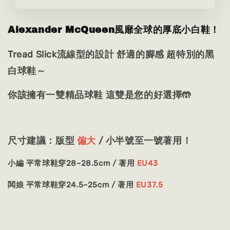
Alexander McQueen風靡全球的厚底小白鞋！
Tread Slick流線型的設計 舒適的腳感 超特別的黑
白球鞋～
你該擁有一雙精品球鞋 這雙是您的好選擇🤲
尺寸建議：版型
偏大
/ 小半號至一號著用！
小編 平常球鞋穿28~28.5cm / 著用
EU43
闆娘
平常球鞋穿24.5~25cm / 著用
EU37.5