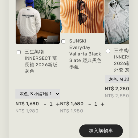
SUNSKI
Everyday
三生萬物
三生萬物
Vallarta Black
INNERSEC
INNERSECT 薄
Slate 經典黑色
2026新版
長袖 2026新版
墨鏡
外套 灰色
灰色
-
NT$ 2,280
NT$ 2,580
-
+
-
+
NT$ 1,680
NT$ 1,680
NT$ 1,980
NT$ 1,980
加入購物車