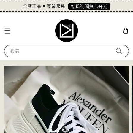
全新正品 ◾️ 專業服務
點我詢問無卡分期
搜尋