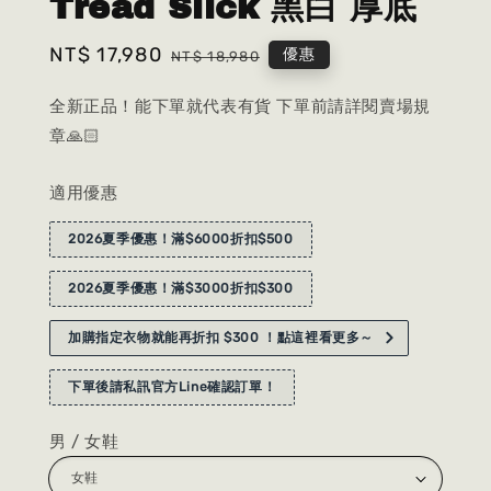
Tread Slick 黑白 厚底
Sale
NT$ 17,980
Regular
優惠
NT$ 18,980
price
price
全新正品！能下單就代表有貨 下單前請詳閱賣場規
章🙏🏻
適用優惠
2026夏季優惠！滿$6000折扣$500
2026夏季優惠！滿$3000折扣$300
加購指定衣物就能再折扣 $300 ！點這裡看更多～
下單後請私訊官方Line確認訂單！
男 / 女鞋