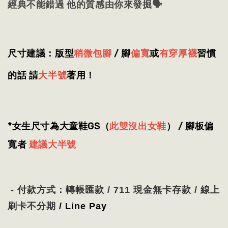
經典不能錯過 他的質感由你來發掘🗣
尺寸建議：版型
稍微包腳
/
腳
偏寬
或
有穿厚襪
習慣
的話 請
大半號
著用！
*女生尺寸為大童鞋GS（
此雙沒出女鞋
） / 腳板偏
寬者
建議大半號
- 付款方式：轉帳匯款 / 711 現金無卡存款 / 線上
刷卡不分期
/ Line Pay