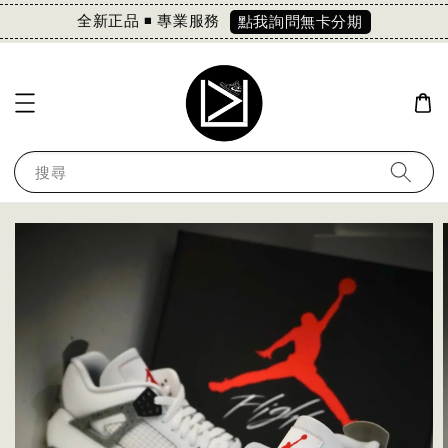
全新正品 ◾️ 專業服務
點我詢問無卡分期
搜尋