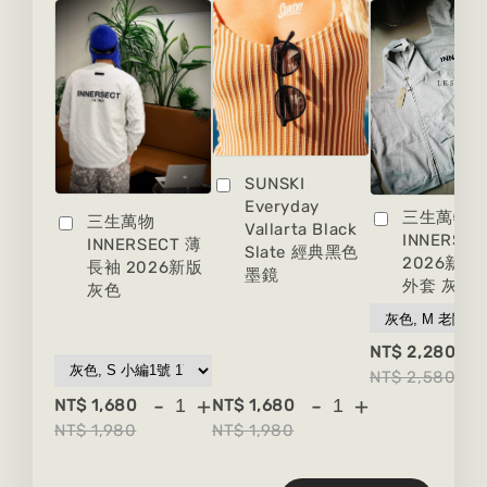
SUNSKI
Everyday
三生萬物
三生萬物
Vallarta Black
INNERSEC
INNERSECT 薄
Slate 經典黑色
2026新版
長袖 2026新版
墨鏡
外套 灰色
灰色
-
NT$ 2,280
NT$ 2,580
-
+
-
+
NT$ 1,680
NT$ 1,680
NT$ 1,980
NT$ 1,980