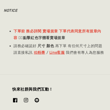
NOTICE
下單前 務必詳閱 賣場規章 下單代表同意所有規章內
容
👈🏻
點擊紅色字體看賣場規章
請務必確認好
尺寸 顏色
再下單 有任何尺寸上的問題
請直接私訊
IG粉專
/
Line客服
我們會有專人為您服務
快來社群與我們互動！