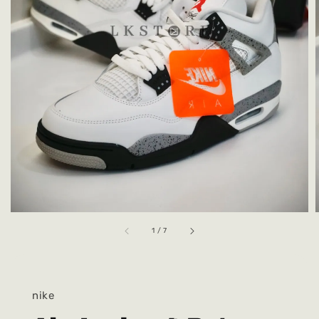
1
/
7
nike