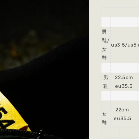
NIK
男
鞋/
us3.5/us5
女
鞋
男
22.5cm
鞋
eu35.5
22cm
女
eu35.5
鞋