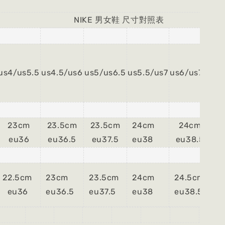
E 男女鞋 尺寸對照表
us4/us5.5
us4.5/us6
us5/us6.5
us5.5/us7
us6/us7.5
us
23cm
23.5cm
23.5cm
24cm
24cm
24
eu36
eu36.5
eu37.5
eu38
eu38.5
eu
22.5cm
23cm
23.5cm
24cm
24.5cm
25
eu36
eu36.5
eu37.5
eu38
eu38.5
eu