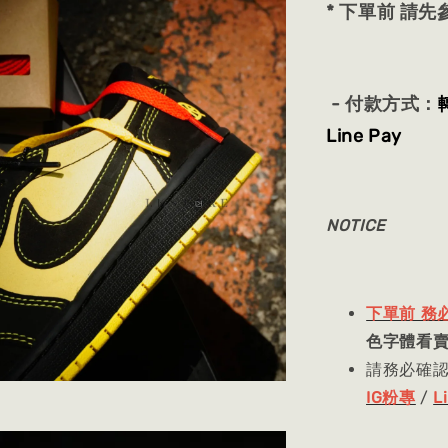
* 下單前 請
- 付款方式：
Line Pay
NOTICE
下單前 務
色字體看
請務必確
IG粉專
/
L