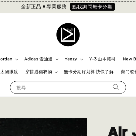
全新正品 ◾️ 專業服務
點我詢問無卡分期
Jordan
Adidas 愛迪達
Yeezy
Y-3 山本耀司
New 
ki 太陽眼鏡
穿搭必備衣物
無卡分期好划算 快快了解
熱門發售
搜尋
Air 