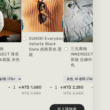
SUNSKI Everyday
Vallarta Black
物
三生萬物
Slate 經典黑色 墨
RSECT 薄長
INNERSECT 2026
鏡
26新版 灰色
新版 拉鍊外套 灰
色
-
+
-
+
-
+
NT$ 1,680
NT$ 2,280
NT
NT$ 1,980
NT$ 2,580
NT
加入購物車