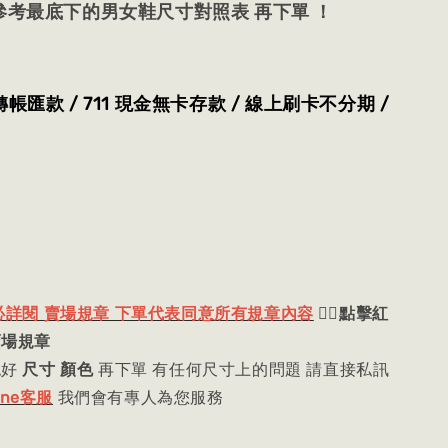
先參考最底下的男女鞋尺寸對照表 再下單 ！
轉帳匯款 / 711 現金無卡存款 / 線上刷卡不分期 /
必詳閱 賣場規章 下單代表同意所有規章內容
👈🏻
點擊紅
賣場規章
認好
尺寸 顏色
再下單 有任何尺寸上的問題 請直接私訊
ine客服
我們會有專人為您服務