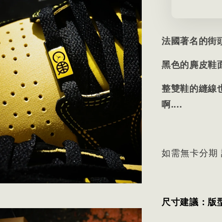
法國著名的街頭籃
黑色的麂皮鞋
整雙鞋的縫線也
啊....
如需無卡分期
尺寸建議：版