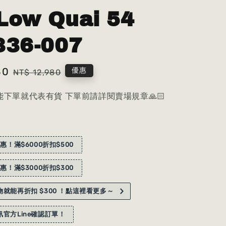
Low Quai 54
836-007
80
Regular
優惠
NT$ 12,980
price
下單就代表有貨 下單前請詳閱賣場規章🙏🏻
惠！滿$6000折扣$500
惠！滿$3000折扣$300
就能再折扣 $300 ！點這裡看更多～
官方Line確認訂單！