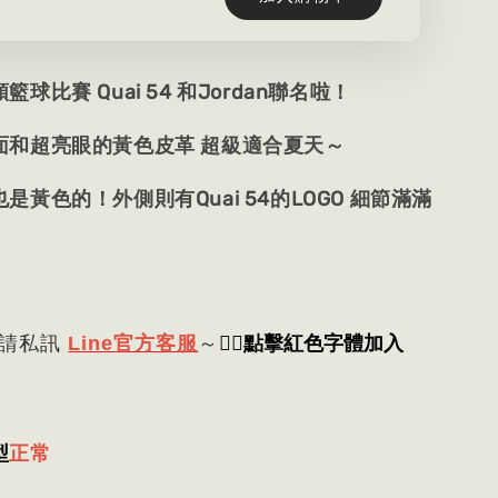
球比賽 Quai 54 和Jordan聯名啦！
面和超亮眼的黃色皮革 超級適合夏天～
是黃色的！外側則有Quai 54的LOGO 細節滿滿
👈🏻
點擊紅色字體加入
 請私訊
Line官方客服
～
型
正常