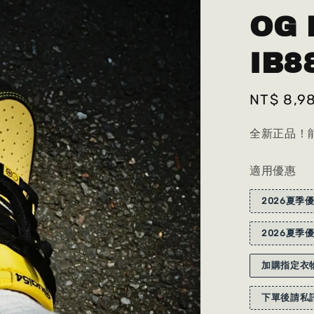
OG 
IB8
Sale
NT$ 8,9
price
全新正品！能
適用優惠
2026夏季優
2026夏季優
加購指定衣物
下單後請私訊